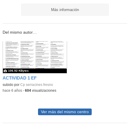
Más información
Del mismo autor…
106.92 KBytes
ACTIVIDAD 1 EF
subido por
Cp serracines fresno
-
hace 6 años
-
604
visualizaciones
Ver más del mismo centro