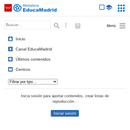
Mediateca de EducaMadrid
Saltar navegación
Servic
Educa
Palabra o frase:
Búsqueda avanzada
Ayuda
(en
ventana
Inicio
nueva)
Canal EducaMadrid
Últimos contenidos
Centros
Tipo de contenido:
Inicia sesión para aportar contenidos, crear listas de
reproducción...
Iniciar sesión