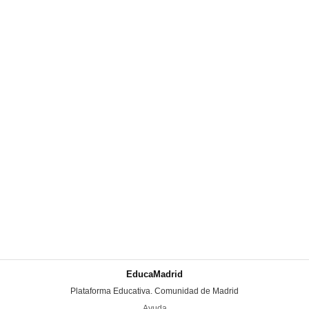
EducaMadrid
-
Plataforma Educativa. Comunidad de Madrid
-
Ayuda
(en ventana nueva)