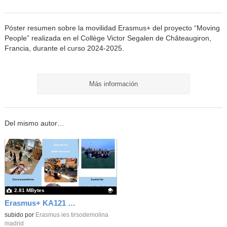
Póster resumen sobre la movilidad Erasmus+ del proyecto “Moving
People” realizada en el Collège Victor Segalen de Châteaugiron,
Francia, durante el curso 2024-2025.
Más información
Del mismo autor…
2.81 MBytes
Erasmus+ KA121 | Moving People | Skellefteå 2026
Contenido educativo.
subido por
Erasmus ies tirsodemolina
madrid