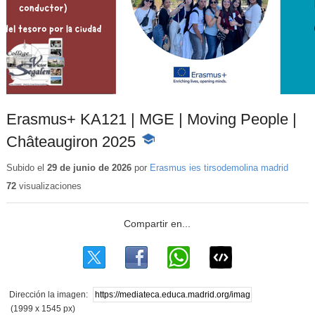
Erasmus+ KA121 | MGE | Moving People |
Châteaugiron 2025
-
Contenido
educativo
Subido el
29 de junio de 2026
por
Erasmus ies tirsodemolina madrid
72
visualizaciones
Dirección la imagen:
(1999 x 1545 px)