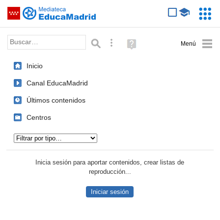
Mediateca de EducaMadrid
Saltar navegación
Servic
Educa
Palabra o frase:
Búsqueda avanzada
Ayuda
(en
ventana
Inicio
nueva)
Canal EducaMadrid
Últimos contenidos
Centros
Tipo de contenido:
Inicia sesión para aportar contenidos, crear listas de
reproducción...
Iniciar sesión