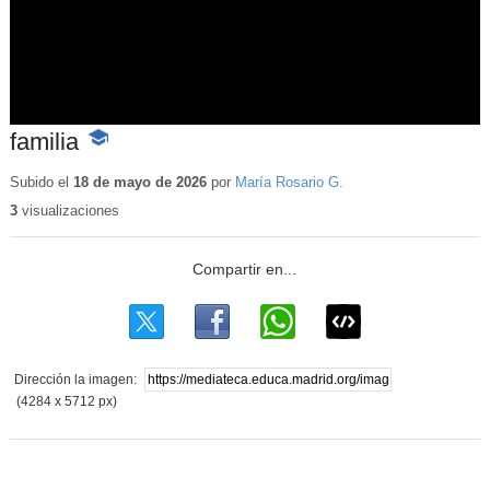
familia
-
Contenido
educativo
Subido el
18 de mayo de 2026
por
María Rosario G.
3
visualizaciones
Dirección la imagen:
(4284 x 5712 px)