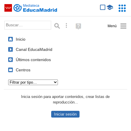
Mediateca de EducaMadrid
Saltar navegación
Servic
Educa
Palabra o frase:
Búsqueda avanzada
Ayuda
(en
ventana
Inicio
nueva)
Canal EducaMadrid
Últimos contenidos
Centros
Tipo de contenido:
Inicia sesión para aportar contenidos, crear listas de
reproducción...
Iniciar sesión