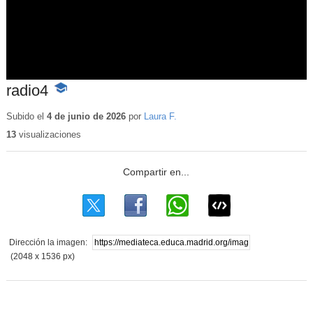
radio4
-
Contenido
educativo
Subido el
4 de junio de 2026
por
Laura F.
13
visualizaciones
Dirección la imagen:
(2048 x 1536 px)