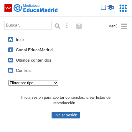
Mediateca de EducaMadrid
Saltar navegación
Servic
Educa
Palabra o frase:
Búsqueda avanzada
Ayuda
(en
ventana
Inicio
nueva)
Canal EducaMadrid
Últimos contenidos
Centros
Tipo de contenido:
Inicia sesión para aportar contenidos, crear listas de
reproducción...
Iniciar sesión