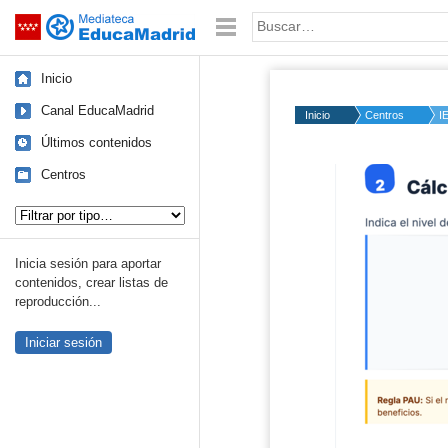
Mediateca de EducaMadrid
Saltar navegación
Palabra o frase:
Inicio
Canal EducaMadrid
Inicio
Centros
I
Últimos contenidos
Centros
Tipo de contenido:
Inicia sesión para aportar
contenidos, crear listas de
reproducción...
Iniciar sesión