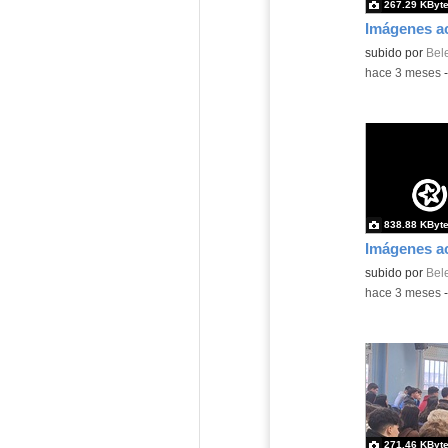
267.29 KByt
subido por
Bel
-
hace 3 meses
838.88 KByt
subido por
Bel
-
hace 3 meses
271.46 KByt