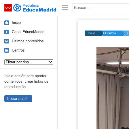
Mediateca de EducaMadrid
Saltar navegación
Palabra o frase:
Inicio
Canal EducaMadrid
Inicio
Centros
I
Últimos contenidos
Centros
Tipo de contenido:
Inicia sesión para aportar
contenidos, crear listas de
reproducción...
Iniciar sesión