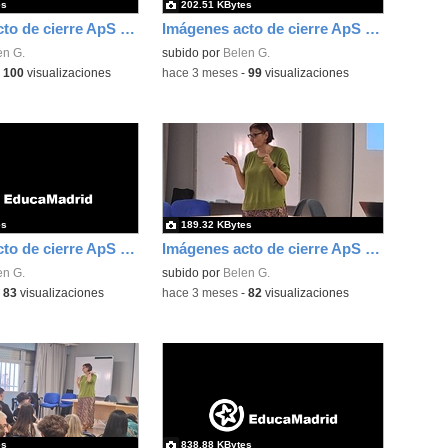
es
202.51 KBytes
Imágenes acto de cierre ApS El Prado Companion / Here you Art / entrega de diplomas 5
Imágenes acto de cierre ApS El Prado Companion / Here you Art / entrega de diplomas 12
en G.
subido por
Belen G.
-
100
visualizaciones
-
hace 3 meses
-
99
visualizaciones
es
189.32 KBytes
Imágenes acto de cierre ApS El Prado Companion / Here you Art / entrega de diplomas 18
Imágenes acto de cierre ApS El Prado Companion / Here you Art / entrega de diplomas 11
en G.
subido por
Belen G.
-
83
visualizaciones
-
hace 3 meses
-
82
visualizaciones
es
838.88 KBytes