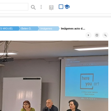
Búsqueda avanzada
Ayuda
(en
ventana
nueva)
ES MIGUEL CATALAN
Belen G.
Imágenes
Imágenes acto de cie...