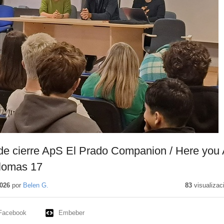
de cierre ApS El Prado Companion / Here you 
plomas 17
026
por
Belen G.
83
visualizac
Facebook
Embeber