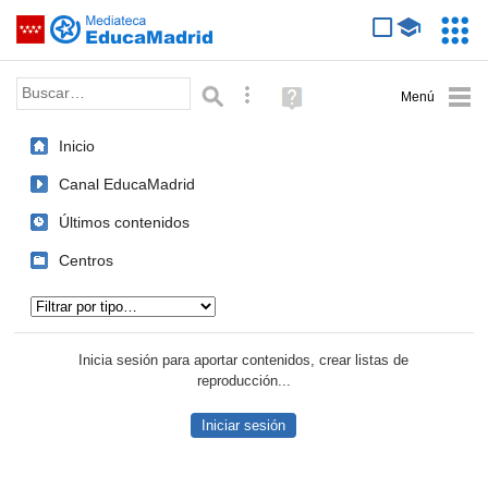
Mediateca de EducaMadrid
Saltar navegación
Servic
Educa
Palabra o frase:
Búsqueda avanzada
Ayuda
(en
ventana
Inicio
nueva)
Canal EducaMadrid
Últimos contenidos
Centros
Tipo de contenido:
Inicia sesión para aportar contenidos, crear listas de
reproducción...
Iniciar sesión