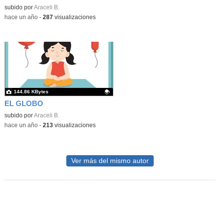
Contenido educativo.
subido por
Araceli B.
-
hace un año
-
287
visualizaciones
144.86 KBytes
EL GLOBO
Contenido educativo.
subido por
Araceli B.
-
hace un año
-
213
visualizaciones
Ver más del mismo autor