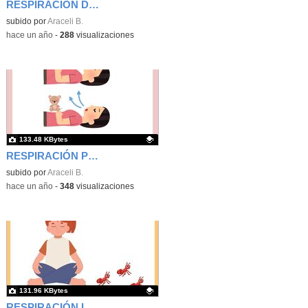
RESPIRACIÓN DEL GATO
Contenido educativo.
subido por
Araceli B.
-
hace un año
-
288
visualizaciones
133.48 KBytes
RESPIRACIÓN PELUCHE
Contenido educativo.
subido por
Araceli B.
-
hace un año
-
348
visualizaciones
131.96 KBytes
RESPIRACIÓN LAS FLORES