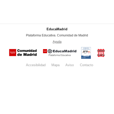
EducaMadrid
-
Plataforma Educativa. Comunidad de Madrid
-
Ayuda
(en ventana nueva)
Certificación
Buzón
de
anónim
conformidad
del Pla
con el
Regiona
Esquema
contra l
Nacional de
Accesibilidad
Mapa
web
Aviso
legal
Contacto
Drogas 
Seguridad
la
(categoría
Comunid
MEDIA). El
de Madr
documento
se abrirá en
ventana
nueva.