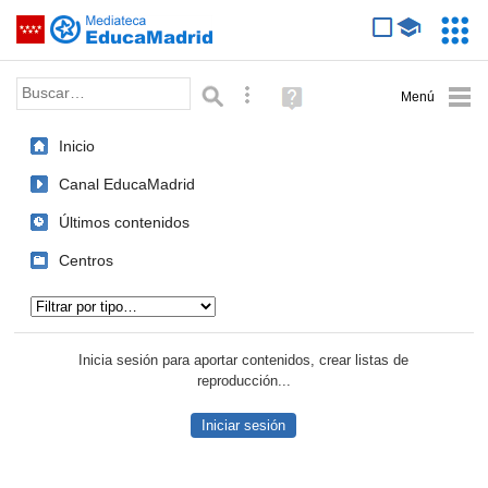
Mediateca de EducaMadrid
Saltar navegación
Servic
Educa
Palabra o frase:
Búsqueda avanzada
Ayuda
(en
ventana
Inicio
nueva)
Canal EducaMadrid
Últimos contenidos
Centros
Tipo de contenido:
Inicia sesión para aportar contenidos, crear listas de
reproducción...
Iniciar sesión