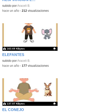
Contenido educativo.
subido por
Araceli B.
-
hace un año
-
212
visualizaciones
163.69 KBytes
ELEFANTES
Contenido educativo.
subido por
Araceli B.
-
hace un año
-
177
visualizaciones
137.07 KBytes
EL CONEJO