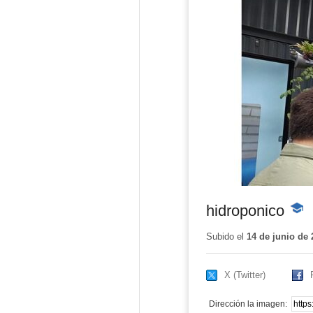
hidroponico
-
Cont
educa
Subido el
14 de junio de 
X (Twitter)
Dirección la imagen: