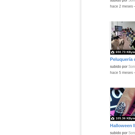
Contenido educ
subido por
Son
-
hace 2 meses
650.73 KByt
Peluquería 
Contenido educ
subido por
Son
-
hace 5 meses
105.36 KByt
subido por
Son