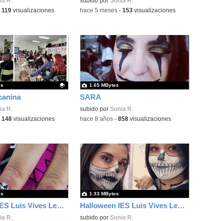
ativo.
ia R.
Contenido educativo.
subido por
Sonia R.
-
119
visualizaciones
-
hace 5 meses
-
153
visualizaciones
es
1.65 MBytes
canina
SARA
ativo.
ia R.
subido por
Sonia R.
-
148
visualizaciones
-
hace 8 años
-
858
visualizaciones
es
1.33 MBytes
Halloween IES Luis Vives Leganes 1
Halloween IES Luis Vives Leganes 2
ia R.
subido por
Sonia R.