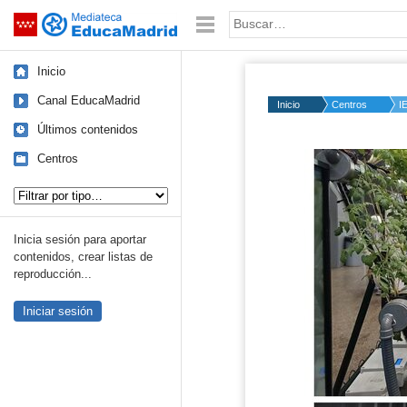
Mediateca de EducaMadrid
Saltar navegación
Palabra o frase:
Inicio
Canal EducaMadrid
Inicio
Centros
I
Últimos contenidos
Centros
Tipo de contenido:
Inicia sesión para aportar
contenidos, crear listas de
reproducción...
Iniciar sesión