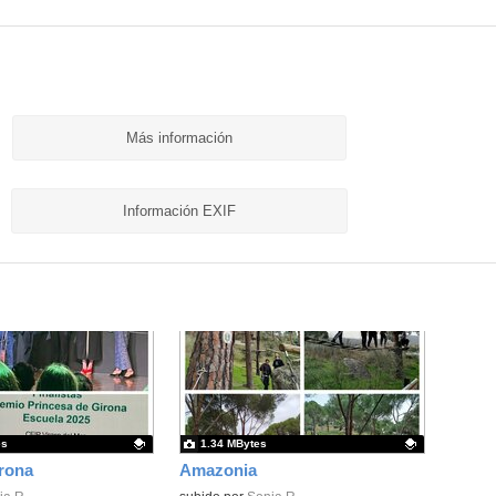
Más información
Información EXIF
es
1.34 MBytes
rona
Amazonia