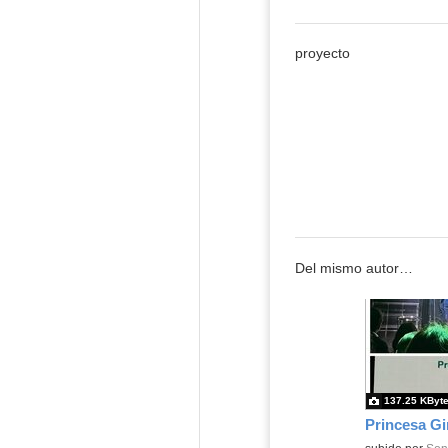
proyecto
Del mismo autor…
137.25 KByt
Princesa Gi