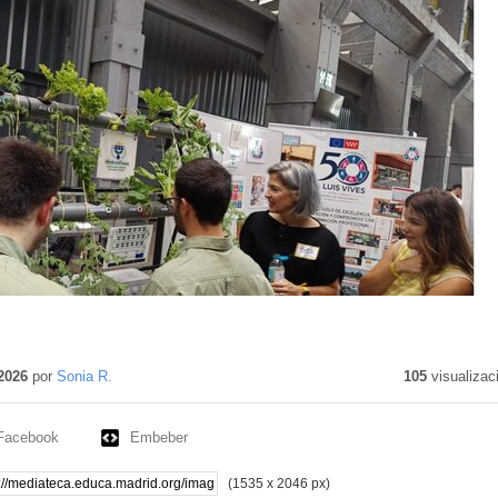
enido
tivo
2026
por
Sonia R.
105
visualizac
Facebook
Embeber
(1535 x 2046 px)