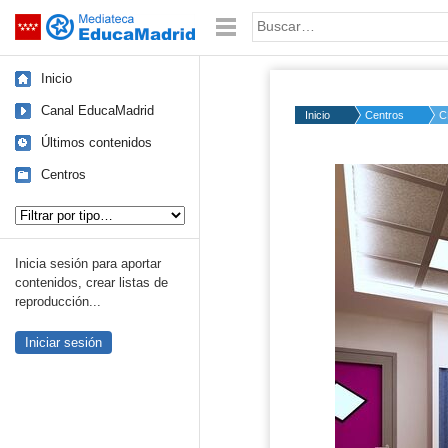
Mediateca de EducaMadrid
Saltar navegación
Palabra o frase:
Inicio
Canal EducaMadrid
Inicio
Centros
C
Últimos contenidos
Centros
Tipo de contenido:
Inicia sesión para aportar
contenidos, crear listas de
reproducción...
Iniciar sesión