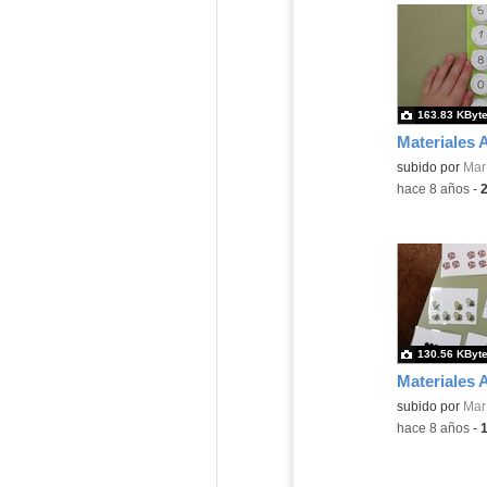
163.83 KByt
subido por
Mar
-
hace 8 años
-
130.56 KByt
subido por
Mar
-
hace 8 años
-