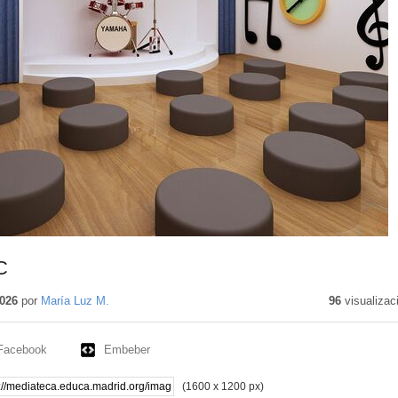
C
026
por
María Luz M.
96
visualizac
Facebook
Embeber
(1600 x 1200 px)