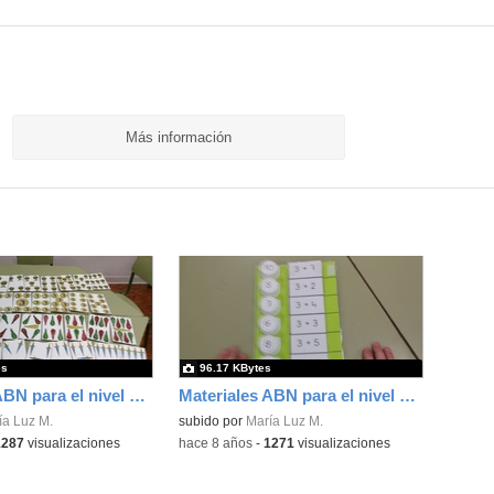
Más información
es
96.17 KBytes
Materiales ABN para el nivel de 5 años 4
Materiales ABN para el nivel de 5 años 1
ía Luz M.
subido por
María Luz M.
1287
visualizaciones
-
hace 8 años
-
1271
visualizaciones