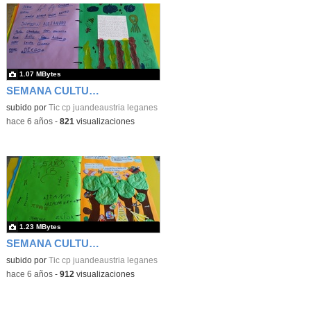
1.07 MBytes
SEMANA CULTURAL DE LOS CUENTOS 47
subido por
Tic cp juandeaustria leganes
-
hace 6 años
-
821
visualizaciones
1.23 MBytes
SEMANA CULTURAL DE LOS CUENTOS 48
subido por
Tic cp juandeaustria leganes
-
hace 6 años
-
912
visualizaciones