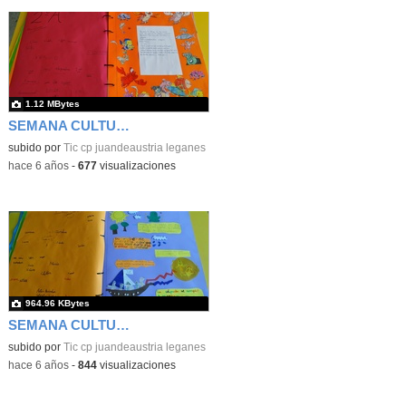
1.12 MBytes
SEMANA CULTURAL DE LOS CUENTOS 45
subido por
Tic cp juandeaustria leganes
-
hace 6 años
-
677
visualizaciones
964.96 KBytes
SEMANA CULTURAL DE LOS CUENTOS 46
subido por
Tic cp juandeaustria leganes
-
hace 6 años
-
844
visualizaciones