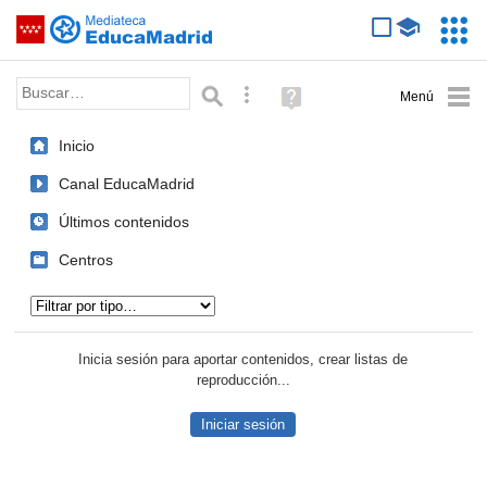
Mediateca de EducaMadrid
Saltar navegación
Servic
Educa
Palabra o frase:
Búsqueda avanzada
Ayuda
(en
ventana
Inicio
nueva)
Canal EducaMadrid
Últimos contenidos
Centros
Tipo de contenido:
Inicia sesión para aportar contenidos, crear listas de
reproducción...
Iniciar sesión