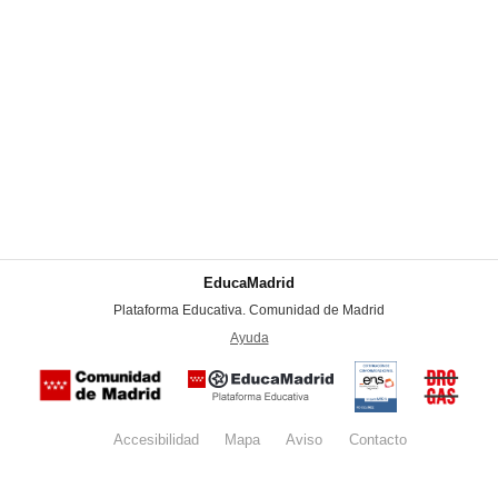
EducaMadrid
-
Plataforma Educativa. Comunidad de Madrid
-
Ayuda
(en ventana nueva)
Certificación
Buzón
de
anónim
conformidad
del Pla
con el
Regiona
Esquema
contra l
Nacional de
Accesibilidad
Mapa
web
Aviso
legal
Contacto
Drogas 
Seguridad
la
(categoría
Comunid
MEDIA). El
de Madr
documento