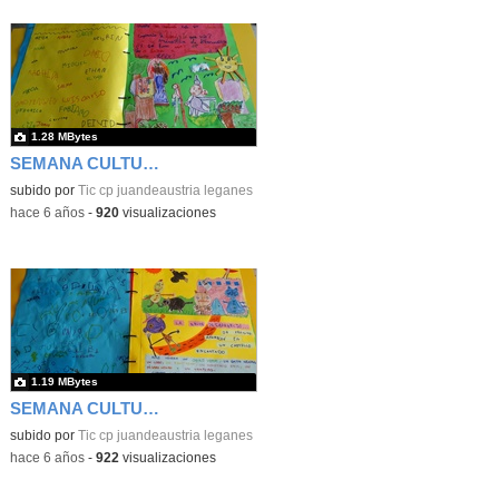
1.28 MBytes
SEMANA CULTURAL DE LOS CUENTOS 43
subido por
Tic cp juandeaustria leganes
-
hace 6 años
-
920
visualizaciones
1.19 MBytes
SEMANA CULTURAL DE LOS CUENTOS 44
subido por
Tic cp juandeaustria leganes
-
hace 6 años
-
922
visualizaciones