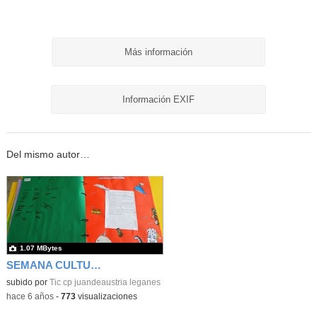
Más información
Información EXIF
Del mismo autor…
1.07 MBytes
SEMANA CULTURAL DE LOS CUENTOS 42
subido por
Tic cp juandeaustria leganes
-
hace 6 años
-
773
visualizaciones