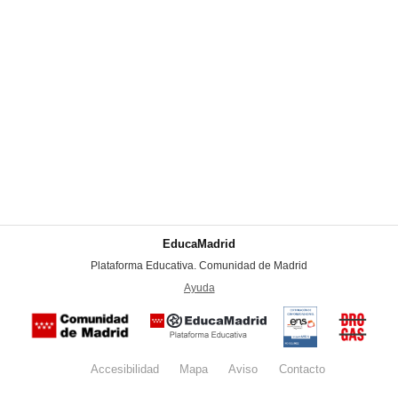
EducaMadrid
-
Plataforma Educativa. Comunidad de Madrid
-
Ayuda
(en ventana nueva)
Certificación
Buzón
de
anónim
conformidad
del Pla
con el
Regiona
Esquema
contra l
Nacional de
Accesibilidad
Mapa
web
Aviso
legal
Contacto
Drogas 
Seguridad
la
(categoría
Comunid
MEDIA). El