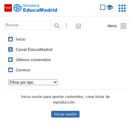
Mediateca de EducaMadrid
Saltar navegación
Servic
Educa
Palabra o frase:
Búsqueda avanzada
Ayuda
(en
ventana
Inicio
nueva)
Canal EducaMadrid
Últimos contenidos
Centros
Tipo de contenido:
Inicia sesión para aportar contenidos, crear listas de
reproducción...
Iniciar sesión