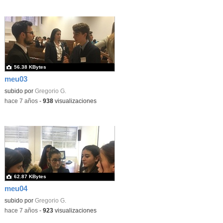
56.38 KBytes
meu03
subido por
Gregorio G.
-
hace 7 años
-
938
visualizaciones
62.87 KBytes
meu04
subido por
Gregorio G.
-
hace 7 años
-
923
visualizaciones