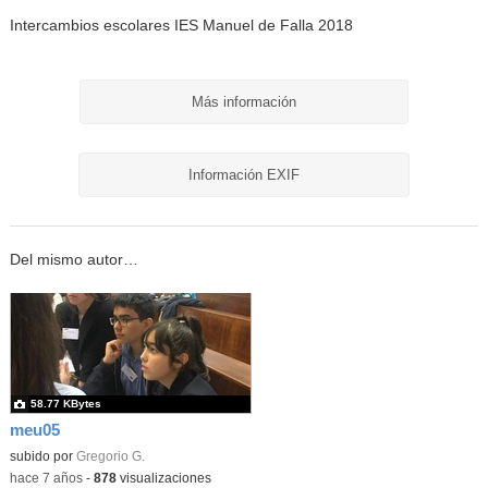
Intercambios escolares IES Manuel de Falla 2018
Más información
Información EXIF
Del mismo autor…
58.77 KBytes
meu05
subido por
Gregorio G.
-
hace 7 años
-
878
visualizaciones