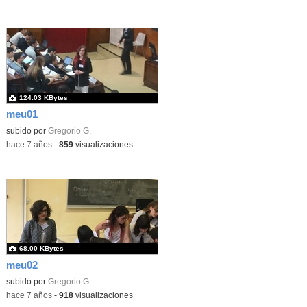
124.03 KBytes
meu01
subido por
Gregorio G.
-
hace 7 años
-
859
visualizaciones
68.00 KBytes
meu02
subido por
Gregorio G.
-
hace 7 años
-
918
visualizaciones