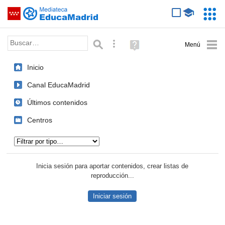
Mediateca de EducaMadrid
Saltar navegación
Servic
Educa
Palabra o frase:
Búsqueda avanzada
Ayuda
(en
ventana
Inicio
nueva)
Canal EducaMadrid
Últimos contenidos
Centros
Tipo de contenido:
Inicia sesión para aportar contenidos, crear listas de
reproducción...
Iniciar sesión