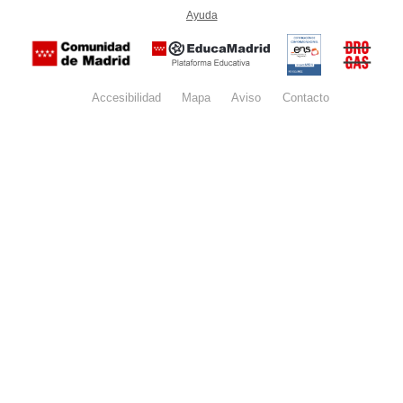
-
Ayuda
(en ventana nueva)
Certificación
Buzón
de
anónim
conformidad
del Pla
con el
Regiona
Esquema
contra l
Nacional de
Accesibilidad
Mapa
web
Aviso
legal
Contacto
Drogas 
Seguridad
la
(categoría
Comunid
MEDIA). El
de Madr
documento
se abrirá en
ventana
nueva.