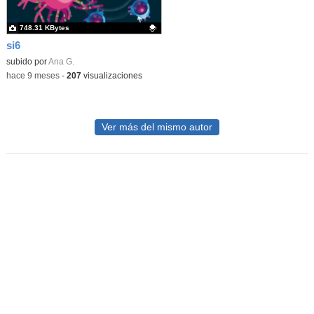
748.31 KBytes
si6
Contenido educativo.
subido por
Ana G.
-
hace 9 meses
-
207
visualizaciones
Ver más del mismo autor