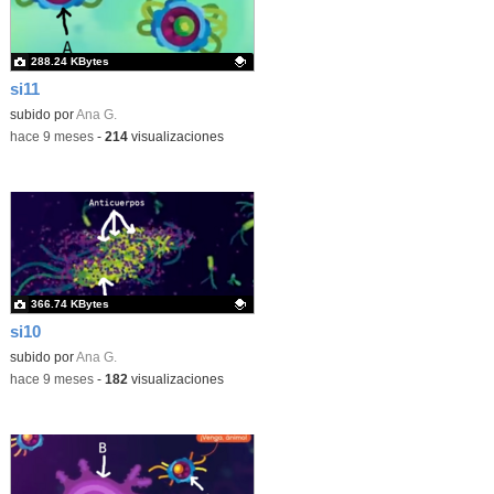
288.24 KBytes
si11
Contenido educativo.
subido por
Ana G.
-
hace 9 meses
-
214
visualizaciones
366.74 KBytes
si10
Contenido educativo.
subido por
Ana G.
-
hace 9 meses
-
182
visualizaciones