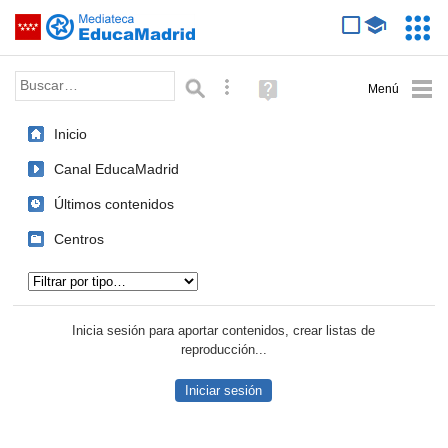
Mediateca de EducaMadrid
Saltar navegación
Servic
Educa
Palabra o frase:
Búsqueda avanzada
Ayuda
(en
ventana
Inicio
nueva)
Canal EducaMadrid
Últimos contenidos
Centros
Tipo de contenido:
Inicia sesión para aportar contenidos, crear listas de
reproducción...
Iniciar sesión