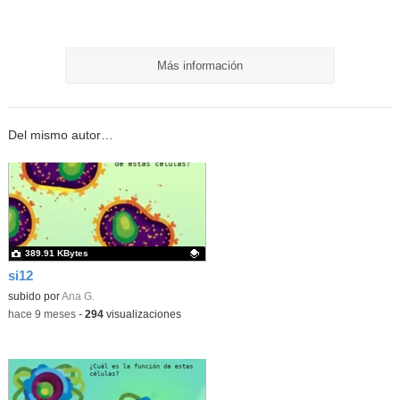
Más información
Del mismo autor…
389.91 KBytes
si12
Contenido educativo.
subido por
Ana G.
-
hace 9 meses
-
294
visualizaciones