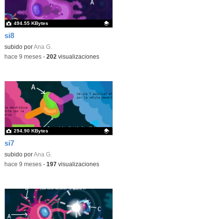
494.55 KBytes
si8
Contenido educativo.
subido por
Ana G.
-
hace 9 meses
-
202
visualizaciones
294.90 KBytes
si7
Contenido educativo.
subido por
Ana G.
-
hace 9 meses
-
197
visualizaciones