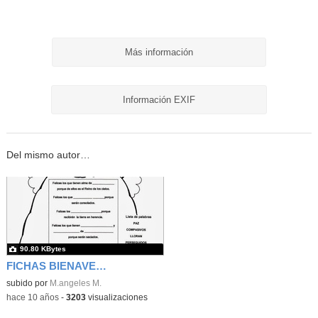
Más información
Información EXIF
Del mismo autor…
90.80 KBytes
FICHAS BIENAVENTURANZAS 3
subido por
M.angeles M.
-
hace 10 años
-
3203
visualizaciones