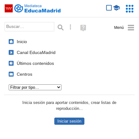
Mediateca de EducaMadrid
Saltar navegación
Servic
Educa
Palabra o frase:
Búsqueda avanzada
Ayuda
(en
ventana
Inicio
nueva)
Canal EducaMadrid
Últimos contenidos
Centros
Tipo de contenido:
Inicia sesión para aportar contenidos, crear listas de
reproducción...
Iniciar sesión