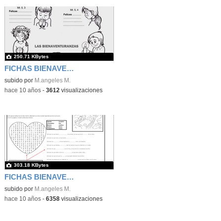
250.71 KBytes
FICHAS BIENAVENTURANZAS 7
subido por
M.angeles M.
-
hace 10 años
-
3612
visualizaciones
303.18 KBytes
FICHAS BIENAVENTURANZAS 6
subido por
M.angeles M.
-
hace 10 años
-
6358
visualizaciones