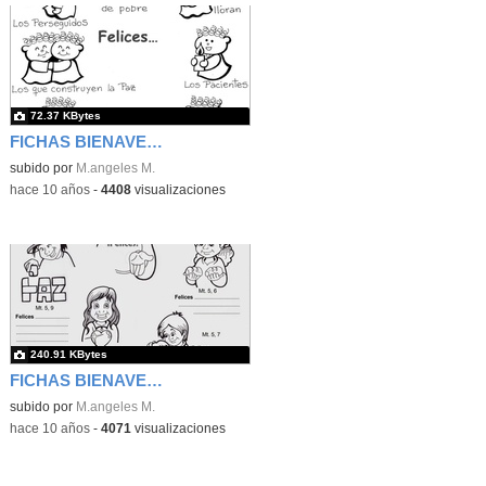
72.37 KBytes
FICHAS BIENAVENTURANZAS 2
subido por
M.angeles M.
-
hace 10 años
-
4408
visualizaciones
240.91 KBytes
FICHAS BIENAVENTURANZAS 8
subido por
M.angeles M.
-
hace 10 años
-
4071
visualizaciones