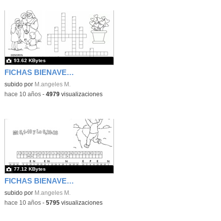
93.62 KBytes
FICHAS BIENAVENTURANZAS 4
subido por
M.angeles M.
-
hace 10 años
-
4979
visualizaciones
77.12 KBytes
FICHAS BIENAVENTURANZAS 1
subido por
M.angeles M.
-
hace 10 años
-
5795
visualizaciones