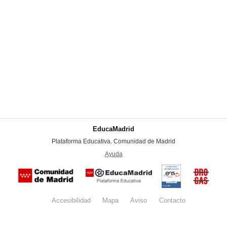
EducaMadrid
-
Plataforma Educativa. Comunidad de Madrid
-
Ayuda
(en ventana nueva)
Certificación
Buzón
de
anónim
conformidad
del Pla
con el
Regiona
Esquema
contra l
Nacional de
Accesibilidad
Mapa
web
Aviso
legal
Contacto
Drogas 
Seguridad
la
(categoría
Comunid
MEDIA). El
de Madr
documento