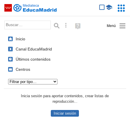
Mediateca de EducaMadrid
Saltar navegación
Servic
Educa
Palabra o frase:
Búsqueda avanzada
Ayuda
(en
ventana
Inicio
nueva)
Canal EducaMadrid
Últimos contenidos
Centros
Tipo de contenido:
Inicia sesión para aportar contenidos, crear listas de
reproducción...
Iniciar sesión