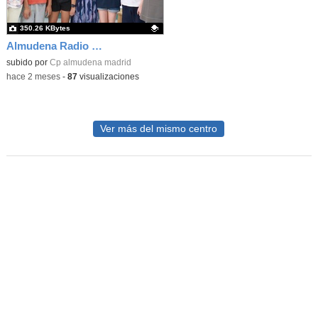
350.26 KBytes
Almudena Radio Dña Letizia 07
Contenido educativo.
subido por
Cp almudena madrid
-
hace 2 meses
-
87
visualizaciones
Ver más del mismo centro