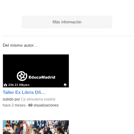
Más información
Del mismo autor…
236.21 KBytes
Taller Ex Libris Dña Letizia 02
Contenido educativo.
subido por
Cp almudena madrid
-
hace 2 meses
-
60
visualizaciones