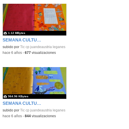
1.12 MBytes
SEMANA CULTURAL DE LOS CUENTOS 45
subido por
Tic cp juandeaustria leganes
-
hace 6 años
-
677
visualizaciones
964.96 KBytes
SEMANA CULTURAL DE LOS CUENTOS 46
subido por
Tic cp juandeaustria leganes
-
hace 6 años
-
844
visualizaciones