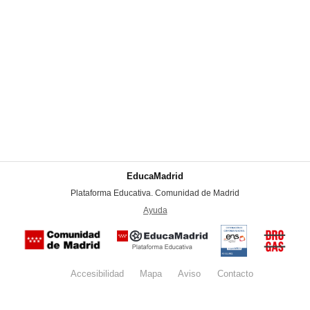
EducaMadrid
-
Plataforma Educativa. Comunidad de Madrid
-
Ayuda
(en ventana nueva)
Certificación
Buzón
de
anónim
conformidad
del Pla
con el
Regiona
Esquema
contra l
Nacional de
Accesibilidad
Mapa
web
Aviso
legal
Contacto
Drogas 
Seguridad
la
(categoría
Comunid
MEDIA). El
de Madr
documento