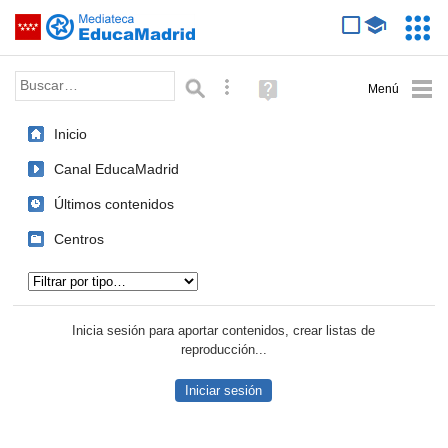
Mediateca de EducaMadrid
Saltar navegación
Servic
Educa
Palabra o frase:
Búsqueda avanzada
Ayuda
(en
ventana
Inicio
nueva)
Canal EducaMadrid
Últimos contenidos
Centros
Tipo de contenido:
Inicia sesión para aportar contenidos, crear listas de
reproducción...
Iniciar sesión