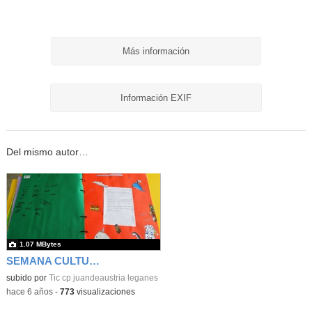
Más información
Información EXIF
Del mismo autor…
1.07 MBytes
SEMANA CULTURAL DE LOS CUENTOS 42
subido por
Tic cp juandeaustria leganes
-
hace 6 años
-
773
visualizaciones