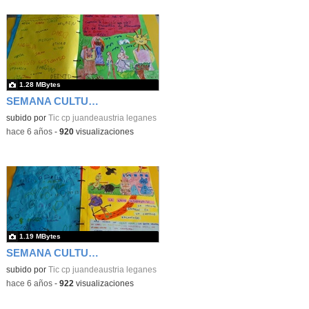
1.28 MBytes
SEMANA CULTURAL DE LOS CUENTOS 43
subido por
Tic cp juandeaustria leganes
-
hace 6 años
-
920
visualizaciones
1.19 MBytes
SEMANA CULTURAL DE LOS CUENTOS 44
subido por
Tic cp juandeaustria leganes
-
hace 6 años
-
922
visualizaciones