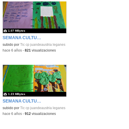
1.07 MBytes
SEMANA CULTURAL DE LOS CUENTOS 47
subido por
Tic cp juandeaustria leganes
-
hace 6 años
-
821
visualizaciones
1.23 MBytes
SEMANA CULTURAL DE LOS CUENTOS 48
subido por
Tic cp juandeaustria leganes
-
hace 6 años
-
912
visualizaciones