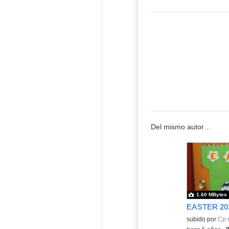
Del mismo autor…
1.60 MBytes
EASTER 20
Contenido educ
subido por
Cp r