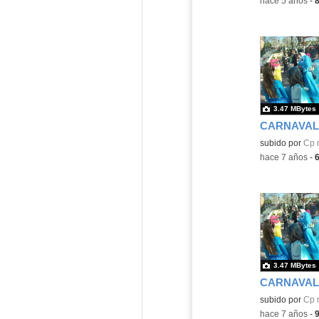
-
hace 5 años
-
3.47 MBytes
CARNAVAL 
subido por
Cp r
-
hace 7 años
-
3.47 MBytes
CARNAVAL 
subido por
Cp r
-
hace 7 años
-