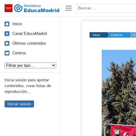
Mediateca de EducaMadrid
Saltar navegación
Palabra o frase:
Inicio
Canal EducaMadrid
Inicio
Centros
C
Últimos contenidos
Centros
Tipo de contenido:
Inicia sesión para aportar
contenidos, crear listas de
reproducción...
Iniciar sesión