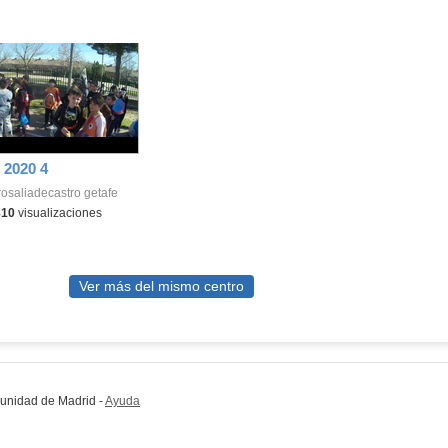
2020 4
osaliadecastro getafe
810
visualizaciones
Ver más del mismo centro
munidad de Madrid
-
Ayuda
(en ventana nueva)