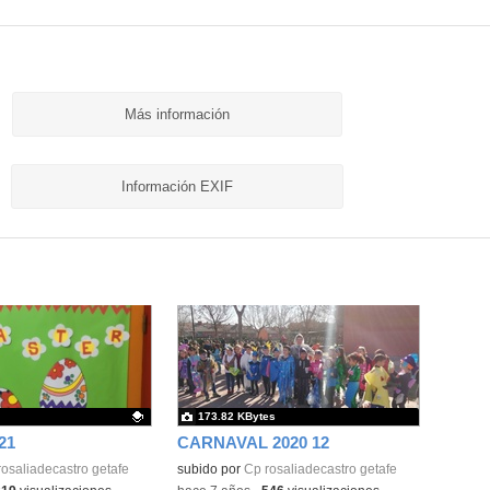
Más información
Información EXIF
173.82 KBytes
21
CARNAVAL 2020 12
ativo.
osaliadecastro getafe
subido por
Cp rosaliadecastro getafe