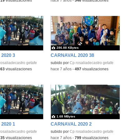
819
visualizaciones
-
hace 7 años
-
546
visualizaciones
286.88 KBytes
2020 3
CARNAVAL 2020 38
osaliadecastro getafe
subido por
Cp rosaliadecastro getafe
663
visualizaciones
-
hace 7 años
-
497
visualizaciones
1.68 MBytes
2020 1
CARNAVAL 2020 2
osaliadecastro getafe
subido por
Cp rosaliadecastro getafe
935
visualizaciones
-
hace 7 años
-
799
visualizaciones