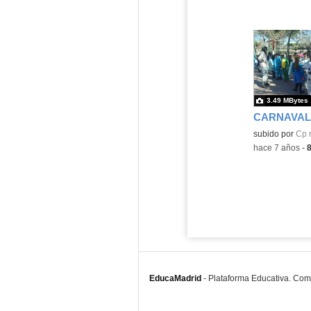
3.49 MBytes
CARNAVAL 
subido por
Cp r
-
hace 7 años
-
EducaMadrid
-
Plataforma Educativa. Co