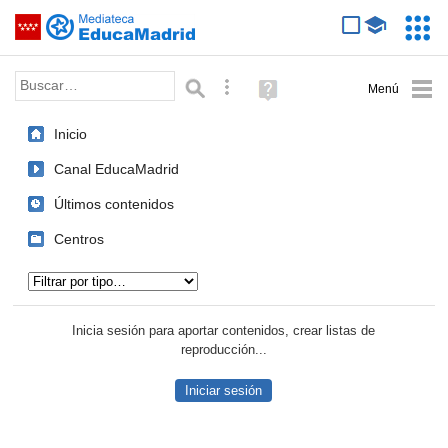
Mediateca de EducaMadrid
Saltar navegación
Servic
Educa
Palabra o frase:
Búsqueda avanzada
Ayuda
(en
ventana
Inicio
nueva)
Canal EducaMadrid
Últimos contenidos
Centros
Tipo de contenido:
Inicia sesión para aportar contenidos, crear listas de
reproducción...
Iniciar sesión