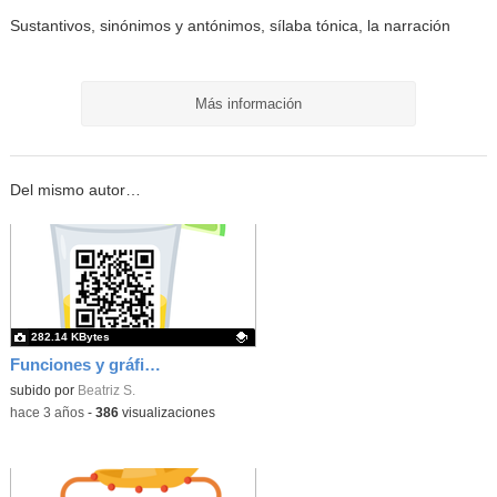
Sustantivos, sinónimos y antónimos, sílaba tónica, la narración
Más información
Del mismo autor…
282.14 KBytes
Funciones y gráficas
Contenido educativo.
subido por
Beatriz S.
-
hace 3 años
-
386
visualizaciones