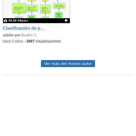
98.88 KBytes
Clasificación de palabras según sílaba tónica
Contenido educativo.
subido por
Beatriz S.
-
hace 3 años
-
3987
visualizaciones
Ver más del mismo autor