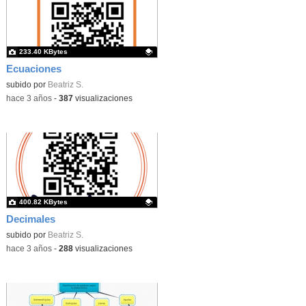
233.40 KBytes
Ecuaciones
Contenido educativo.
subido por
Beatriz S.
-
hace 3 años
-
387
visualizaciones
400.82 KBytes
Decimales
Contenido educativo.
subido por
Beatriz S.
-
hace 3 años
-
288
visualizaciones