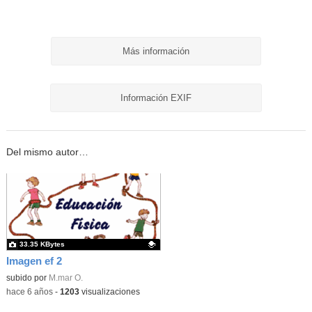
Más información
Información EXIF
Del mismo autor…
33.35 KBytes
Imagen ef 2
Contenido educativo.
subido por
M.mar O.
-
hace 6 años
-
1203
visualizaciones