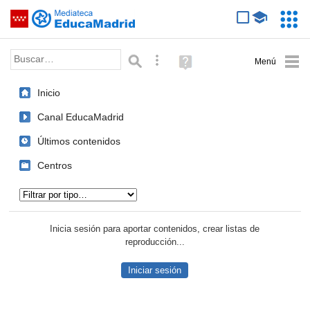
Mediateca de EducaMadrid
Saltar navegación
Servic
Educa
Palabra o frase:
Búsqueda avanzada
Ayuda
(en
ventana
Inicio
nueva)
Canal EducaMadrid
Últimos contenidos
Centros
Tipo de contenido:
Inicia sesión para aportar contenidos, crear listas de
reproducción...
Iniciar sesión