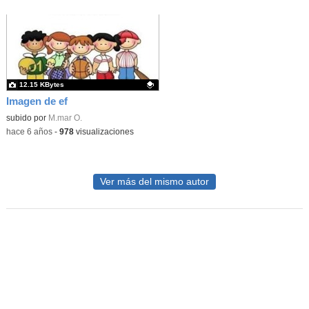
12.15 KBytes
Imagen de ef
Contenido educativo.
subido por
M.mar O.
-
hace 6 años
-
978
visualizaciones
Ver más del mismo autor