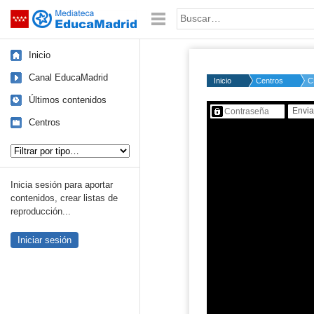
Mediateca de EducaMadrid
Saltar navegación
Palabra o frase:
Inicio
Canal EducaMadrid
Inicio
Centros
C
Últimos contenidos
Contenido protegido…
Centros
Tipo de contenido:
Inicia sesión para aportar
contenidos, crear listas de
reproducción...
Iniciar sesión