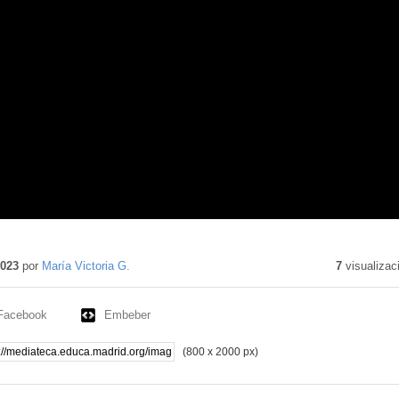
do
o
2023
por
María Victoria G.
7
visualizac
Facebook
Embeber
(800 x 2000 px)