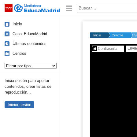
Mediateca de EducaMadrid
Saltar navegación
Palabra o frase:
Inicio
Canal EducaMadrid
Inicio
Centros
S
Últimos contenidos
Contenido protegido…
Centros
Tipo de contenido:
Inicia sesión para aportar
contenidos, crear listas de
reproducción...
Iniciar sesión