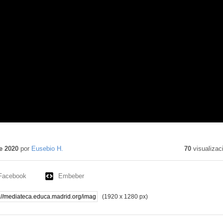
e 2020
por
Eusebio H.
70
visualizac
Facebook
Embeber
(1920 x 1280 px)