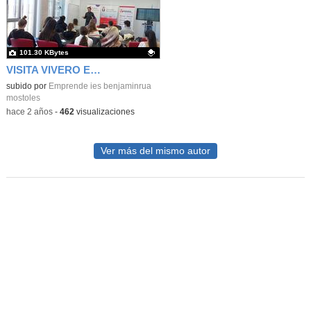
101.30 KBytes
VISITA VIVERO EMPRESAS MÓSTOLES
Contenido educativo.
subido por
Emprende ies benjaminrua
mostoles
-
hace 2 años
-
462
visualizaciones
Ver más del mismo autor