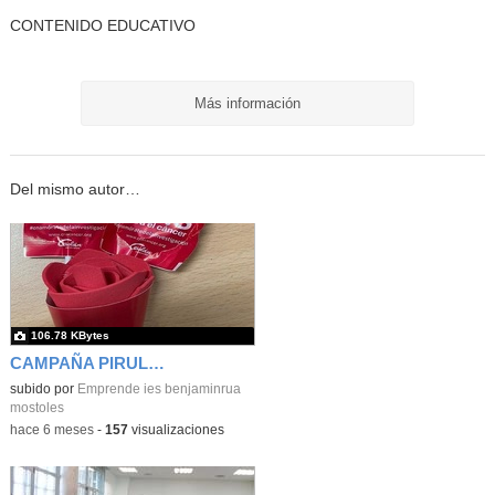
CONTENIDO EDUCATIVO
Más información
Del mismo autor…
106.78 KBytes
CAMPAÑA PIRULETAS SOLIDARIAS
subido por
Emprende ies benjaminrua
mostoles
-
hace 6 meses
-
157
visualizaciones