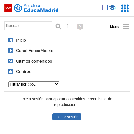
Mediateca de EducaMadrid
Saltar navegación
Servic
Educa
Palabra o frase:
Búsqueda avanzada
Ayuda
(en
ventana
Inicio
nueva)
Canal EducaMadrid
Últimos contenidos
Centros
Tipo de contenido:
Inicia sesión para aportar contenidos, crear listas de
reproducción...
Iniciar sesión