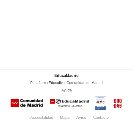
EducaMadrid
-
Plataforma Educativa. Comunidad de Madrid
-
Ayuda
(en ventana nueva)
Certificación
Buzón
de
anónim
conformidad
del Pla
con el
Regiona
Esquema
contra l
Nacional de
Accesibilidad
Mapa
web
Aviso
legal
Contacto
Drogas 
Seguridad
la
(categoría
Comunid
MEDIA). El
de Madr
documento