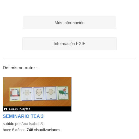
Más información
Información EXIF
Del mismo autor…
114.06 KBytes
SEMINARIO TEA 3
subido por
Ana Isabel S.
-
hace 8 años
-
748
visualizaciones