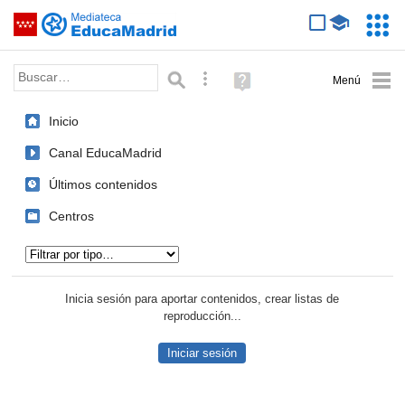
Mediateca de EducaMadrid
Saltar navegación
Servic
Educa
Palabra o frase:
Búsqueda avanzada
Ayuda
(en
ventana
Inicio
nueva)
Canal EducaMadrid
Últimos contenidos
Centros
Tipo de contenido:
Inicia sesión para aportar contenidos, crear listas de
reproducción...
Iniciar sesión