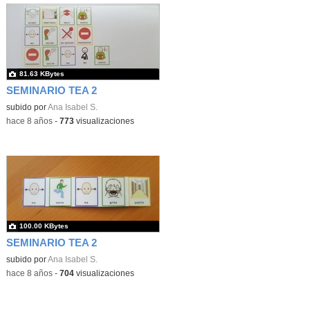
81.63 KBytes
SEMINARIO TEA 2
subido por
Ana Isabel S.
-
hace 8 años
-
773
visualizaciones
100.00 KBytes
SEMINARIO TEA 2
subido por
Ana Isabel S.
-
hace 8 años
-
704
visualizaciones