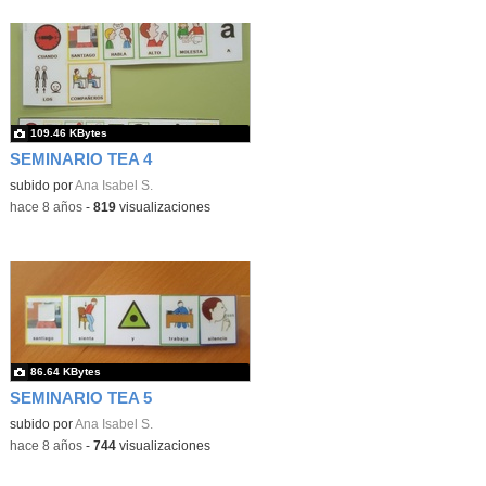
109.46 KBytes
SEMINARIO TEA 4
subido por
Ana Isabel S.
-
hace 8 años
-
819
visualizaciones
86.64 KBytes
SEMINARIO TEA 5
subido por
Ana Isabel S.
-
hace 8 años
-
744
visualizaciones