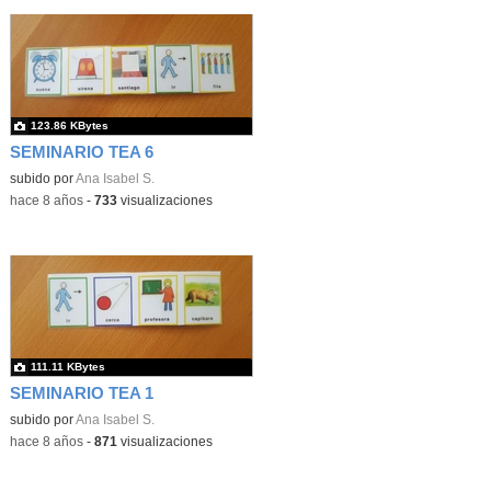
123.86 KBytes
SEMINARIO TEA 6
subido por
Ana Isabel S.
-
hace 8 años
-
733
visualizaciones
111.11 KBytes
SEMINARIO TEA 1
subido por
Ana Isabel S.
-
hace 8 años
-
871
visualizaciones