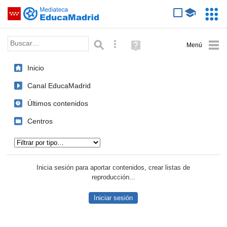
Mediateca de EducaMadrid
Saltar navegación
Servic
Educa
Palabra o frase:
Búsqueda avanzada
Ayuda
(en
ventana
Inicio
nueva)
Canal EducaMadrid
Últimos contenidos
Centros
Tipo de contenido:
Inicia sesión para aportar contenidos, crear listas de
reproducción...
Iniciar sesión