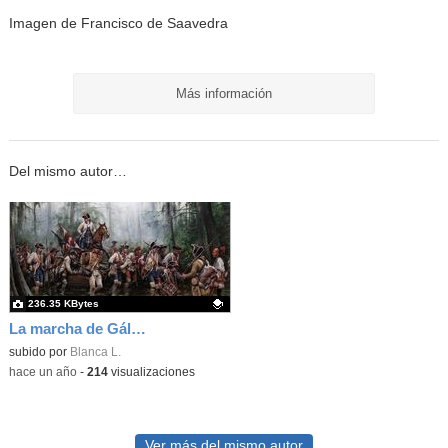
Imagen de Francisco de Saavedra
Más información
Del mismo autor…
236.35 KBytes
La marcha de Gálvez, de Ferrer de Dalmau
Contenido educativo.
subido por
Blanca L.
-
hace un año
-
214
visualizaciones
Ver más del mismo autor