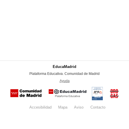
EducaMadrid
-
Plataforma Educativa. Comunidad de Madrid
-
Ayuda
(en ventana nueva)
Certificación
Buzón
de
anónim
conformidad
del Pla
con el
Regiona
Esquema
contra l
Nacional de
Accesibilidad
Mapa
web
Aviso
legal
Contacto
Drogas 
Seguridad
la
(categoría
Comunid
MEDIA). El
de Madr
documento
se abrirá en
ventana