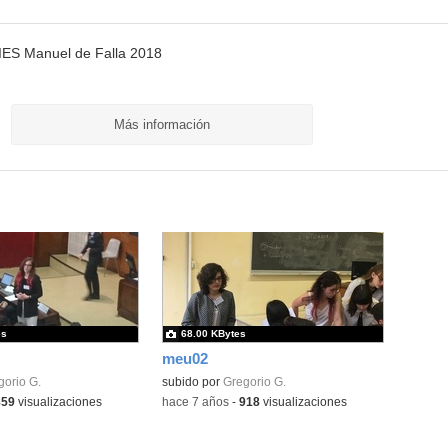
 IES Manuel de Falla 2018
Más información
es
68.00 KBytes
meu02
gorio G.
subido por
Gregorio G.
859
visualizaciones
-
hace 7 años
-
918
visualizaciones