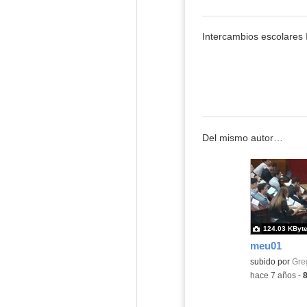
Intercambios escolares
Del mismo autor…
124.03 KByt
meu01
subido por
Gre
-
hace 7 años
-