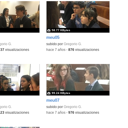
s
58.77 KBytes
meu05
gorio G.
subido por
Gregorio G.
937
visualizaciones
-
hace 7 años
-
876
visualizaciones
s
99.24 KBytes
meu07
gorio G.
subido por
Gregorio G.
923
visualizaciones
-
hace 7 años
-
976
visualizaciones