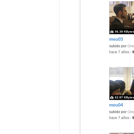
56.38 KByte
meu03
subido por
Gre
-
hace 7 años
-
62.87 KByte
meu04
subido por
Gre
-
hace 7 años
-