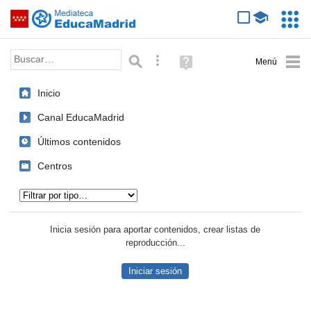
Mediateca de EducaMadrid
Saltar navegación
Servic
Educa
Palabra o frase:
Búsqueda avanzada
Ayuda
(en
ventana
Inicio
nueva)
Canal EducaMadrid
Últimos contenidos
Centros
Tipo de contenido:
Inicia sesión para aportar contenidos, crear listas de
reproducción...
Iniciar sesión