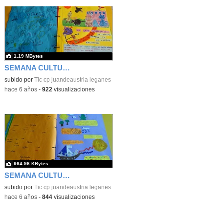
1.19 MBytes
SEMANA CULTURAL DE LOS CUENTOS 44
subido por
Tic cp juandeaustria leganes
-
hace 6 años
-
922
visualizaciones
964.96 KBytes
SEMANA CULTURAL DE LOS CUENTOS 46
subido por
Tic cp juandeaustria leganes
-
hace 6 años
-
844
visualizaciones