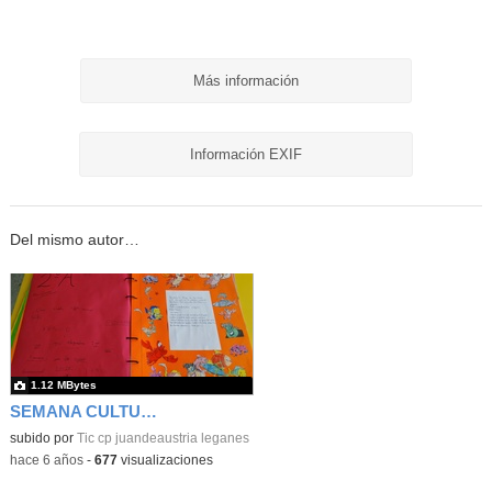
Más información
Información EXIF
Del mismo autor…
1.12 MBytes
SEMANA CULTURAL DE LOS CUENTOS 45
subido por
Tic cp juandeaustria leganes
-
hace 6 años
-
677
visualizaciones