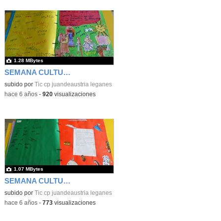
1.28 MBytes
SEMANA CULTURAL DE LOS CUENTOS 43
subido por
Tic cp juandeaustria leganes
-
hace 6 años
-
920
visualizaciones
1.07 MBytes
SEMANA CULTURAL DE LOS CUENTOS 42
subido por
Tic cp juandeaustria leganes
-
hace 6 años
-
773
visualizaciones