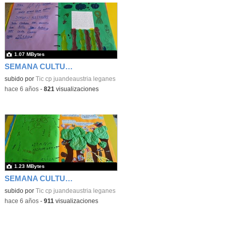
1.07 MBytes
SEMANA CULTURAL DE LOS CUENTOS 47
subido por
Tic cp juandeaustria leganes
-
hace 6 años
-
821
visualizaciones
1.23 MBytes
SEMANA CULTURAL DE LOS CUENTOS 48
subido por
Tic cp juandeaustria leganes
-
hace 6 años
-
911
visualizaciones