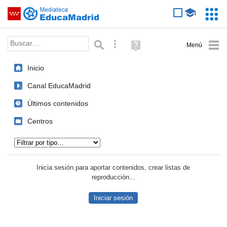
Mediateca de EducaMadrid
Saltar navegación
Servic
Educa
Palabra o frase:
Búsqueda avanzada
Ayuda
(en
ventana
Inicio
nueva)
Canal EducaMadrid
Últimos contenidos
Centros
Tipo de contenido:
Inicia sesión para aportar contenidos, crear listas de
reproducción...
Iniciar sesión