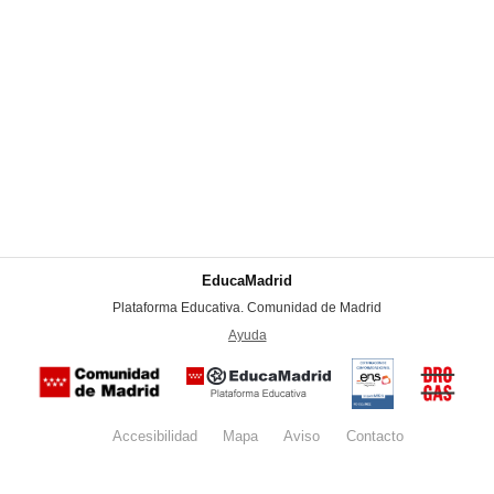
EducaMadrid
-
Plataforma Educativa. Comunidad de Madrid
-
Ayuda
(en ventana nueva)
Certificación
Buzón
de
anónim
conformidad
del Pla
con el
Regiona
Esquema
contra l
Nacional de
Accesibilidad
Mapa
web
Aviso
legal
Contacto
Drogas 
Seguridad
la
(categoría
Comunid
MEDIA). El
de Madr
documento