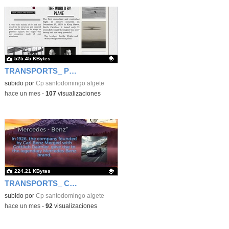
525.45 KBytes
TRANSPORTS_ PLANE
Contenido educativo.
subido por
Cp santodomingo algete
-
hace un mes
-
107
visualizaciones
224.21 KBytes
TRANSPORTS_ CARS
Contenido educativo.
subido por
Cp santodomingo algete
-
hace un mes
-
92
visualizaciones