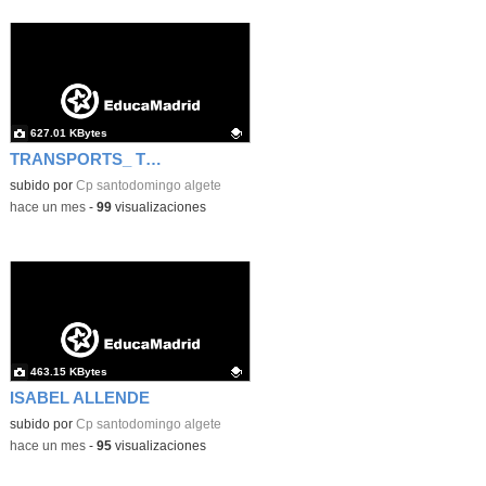
627.01 KBytes
TRANSPORTS_ TIME TRAVEL
Contenido educativo.
subido por
Cp santodomingo algete
-
hace un mes
-
99
visualizaciones
463.15 KBytes
ISABEL ALLENDE
Contenido educativo.
subido por
Cp santodomingo algete
-
hace un mes
-
95
visualizaciones