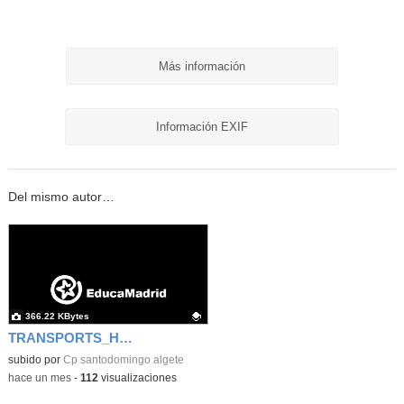
Más información
Información EXIF
Del mismo autor…
366.22 KBytes
TRANSPORTS_HENRY FORD
Contenido educativo.
subido por
Cp santodomingo algete
-
hace un mes
-
112
visualizaciones