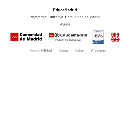
EducaMadrid
-
Plataforma Educativa. Comunidad de Madrid
-
Ayuda
(en ventana nueva)
Certificación
Buzón
de
anónim
conformidad
del Pla
con el
Regiona
Esquema
contra l
Nacional de
Accesibilidad
Mapa
web
Aviso
legal
Contacto
Drogas 
Seguridad
la
(categoría
Comunid
MEDIA). El
de Madr
documento
se abrirá en
ventana
nueva.