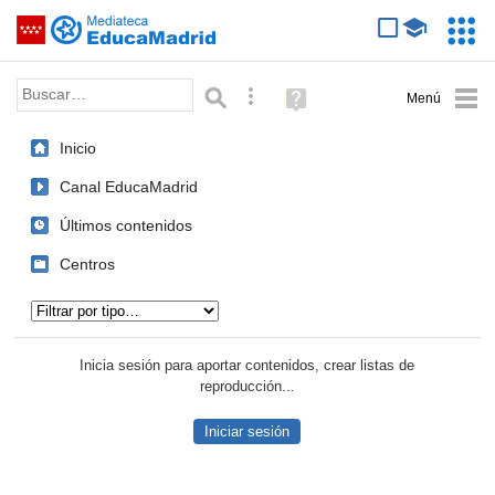
Mediateca de EducaMadrid
Saltar navegación
Servic
Educa
Palabra o frase:
Búsqueda avanzada
Ayuda
(en
ventana
Inicio
nueva)
Canal EducaMadrid
Últimos contenidos
Centros
Tipo de contenido:
Inicia sesión para aportar contenidos, crear listas de
reproducción...
Iniciar sesión