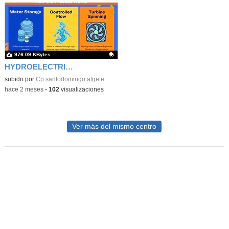
976.09 KBytes
HYDROELECTRIC ENERGY2
Contenido educativo.
subido por
Cp santodomingo algete
-
hace 2 meses
-
102
visualizaciones
Ver más del mismo centro