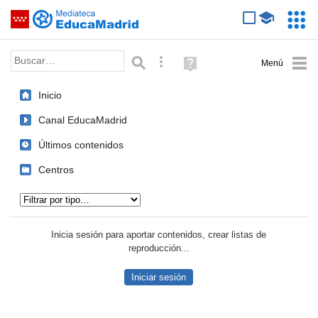
Mediateca de EducaMadrid
Saltar navegación
Servic
Educa
Palabra o frase:
Búsqueda avanzada
Ayuda
(en
ventana
Inicio
nueva)
Canal EducaMadrid
Últimos contenidos
Centros
Tipo de contenido:
Inicia sesión para aportar contenidos, crear listas de
reproducción...
Iniciar sesión