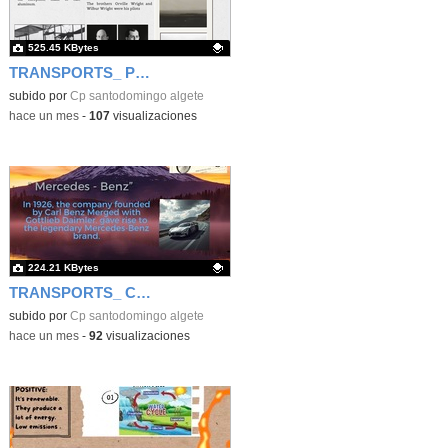
525.45 KBytes
TRANSPORTS_ PLANE
Contenido educativo.
subido por
Cp santodomingo algete
-
hace un mes
-
107
visualizaciones
224.21 KBytes
TRANSPORTS_ CARS
Contenido educativo.
subido por
Cp santodomingo algete
-
hace un mes
-
92
visualizaciones