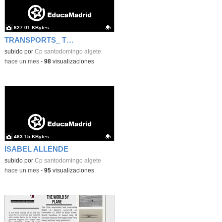
627.01 KBytes
TRANSPORTS_ TIME TRAVEL
Contenido educativo.
subido por
Cp santodomingo algete
-
hace un mes
-
98
visualizaciones
463.15 KBytes
ISABEL ALLENDE
Contenido educativo.
subido por
Cp santodomingo algete
-
hace un mes
-
95
visualizaciones