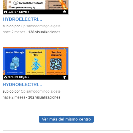
138.97 KBytes
HYDROELECTRIC ENERGY
Contenido educativo.
subido por
Cp santodomingo algete
-
hace 2 meses
-
128
visualizaciones
976.09 KBytes
HYDROELECTRIC ENERGY2
Contenido educativo.
subido por
Cp santodomingo algete
-
hace 2 meses
-
102
visualizaciones
Ver más del mismo centro