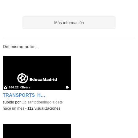
Más información
Del mismo autor…
366.22 KBytes
TRANSPORTS_HENRY FORD
Contenido educativo.
subido por
Cp santodomingo algete
-
hace un mes
-
112
visualizaciones