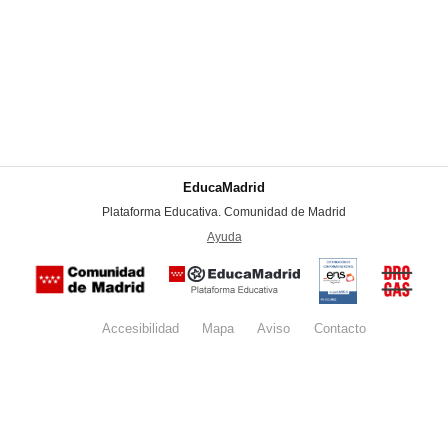
EducaMadrid
-
Plataforma Educativa. Comunidad de Madrid
-
Ayuda
(en ventana nueva)
Certificación
Buzón
de
anónim
conformidad
del Pla
con el
Regiona
Esquema
contra l
Nacional de
Accesibilidad
Mapa
web
Aviso
legal
Contacto
Drogas 
Seguridad
la
(categoría
Comunid
MEDIA). El
de Madr
documento
se abrirá en
ventana
nueva.