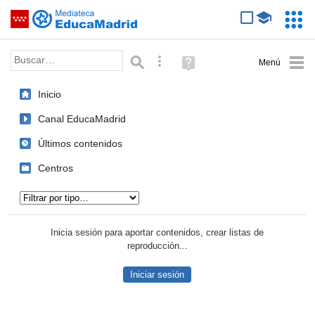
Mediateca de EducaMadrid
Saltar navegación
Servic
Educa
Palabra o frase:
Búsqueda avanzada
Ayuda
(en
ventana
Inicio
nueva)
Canal EducaMadrid
Últimos contenidos
Centros
Tipo de contenido:
Inicia sesión para aportar contenidos, crear listas de
reproducción...
Iniciar sesión