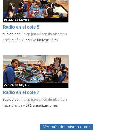
220.13 KBytes
Radio en el cole 5
subido por
Tic cp joaquincosta alcorcon
-
hace 6 años
-
553
visualizaciones
174.83 KBytes
Radio en el cole 7
subido por
Tic cp joaquincosta alcorcon
-
hace 6 años
-
571
visualizaciones
Ver más del mismo autor