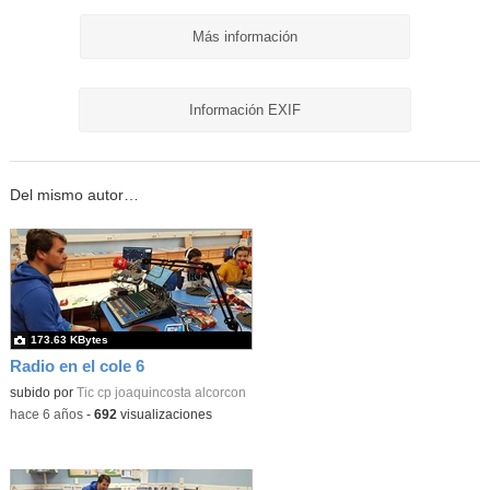
Más información
Información EXIF
Del mismo autor…
173.63 KBytes
Radio en el cole 6
subido por
Tic cp joaquincosta alcorcon
-
hace 6 años
-
692
visualizaciones