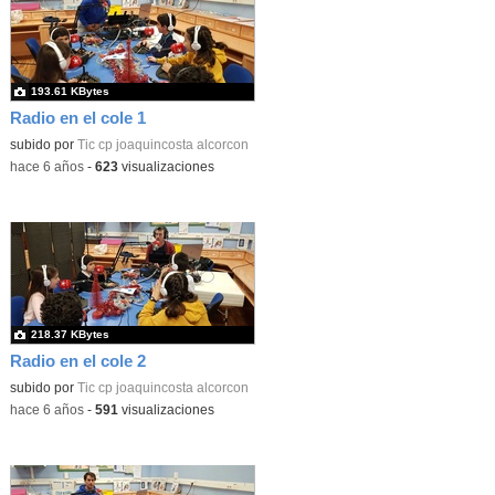
193.61 KBytes
Radio en el cole 1
subido por
Tic cp joaquincosta alcorcon
-
hace 6 años
-
623
visualizaciones
218.37 KBytes
Radio en el cole 2
subido por
Tic cp joaquincosta alcorcon
-
hace 6 años
-
591
visualizaciones