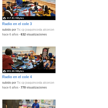
217.81 KBytes
Radio en el cole 3
subido por
Tic cp joaquincosta alcorcon
-
hace 6 años
-
632
visualizaciones
201.66 KBytes
Radio en el cole 4
subido por
Tic cp joaquincosta alcorcon
-
hace 6 años
-
770
visualizaciones