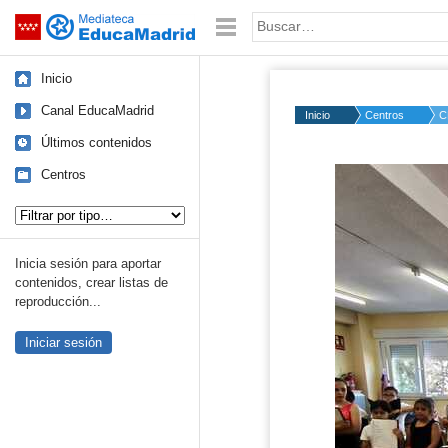
Mediateca de EducaMadrid
Saltar navegación
Palabra o frase:
Inicio
Canal EducaMadrid
Inicio
Centros
C
Últimos contenidos
Centros
Tipo de contenido:
Inicia sesión para aportar
contenidos, crear listas de
reproducción...
Iniciar sesión