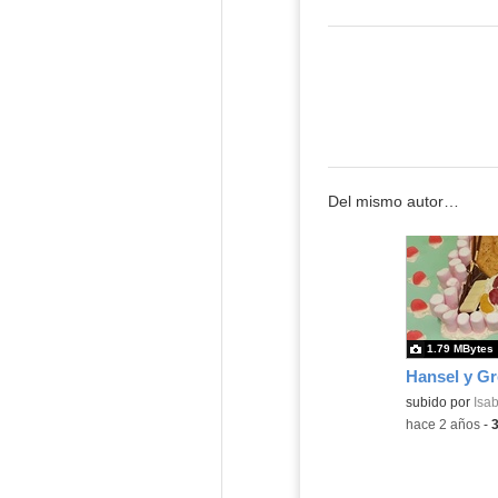
Del mismo autor…
1.79 MBytes
Hansel y Gr
Contenido educ
subido por
Isab
-
hace 2 años
-