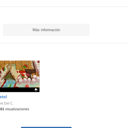
Más información
etel
ativo.
el Del C.
301
visualizaciones