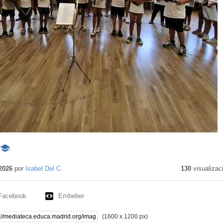
-
Contenido
educativo
2026
por
Isabel Del C.
130
visualizac
Facebook
Embeber
(1600 x 1200 px)