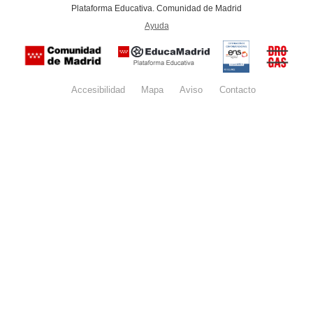
-
Plataforma Educativa. Comunidad de Madrid
-
Ayuda
(en ventana nueva)
Certificación
Buzón
de
anónim
conformidad
del Pla
con el
Regiona
Esquema
contra l
Nacional de
Accesibilidad
Mapa
web
Aviso
legal
Contacto
Drogas 
Seguridad
la
(categoría
Comunid
MEDIA). El
de Madr
documento
se abrirá en
ventana
nueva.