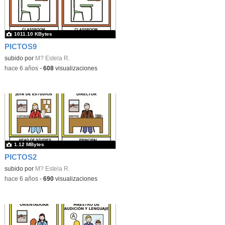
1011.10 KBytes
PICTOS9
subido por
M? Estela R.
-
hace 6 años
-
608
visualizaciones
1.12 MBytes
PICTOS2
subido por
M? Estela R.
-
hace 6 años
-
690
visualizaciones