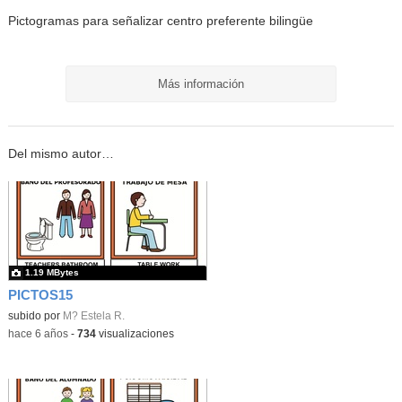
Pictogramas para señalizar centro preferente bilingüe
Más información
Del mismo autor…
1.19 MBytes
PICTOS15
subido por
M? Estela R.
-
hace 6 años
-
734
visualizaciones