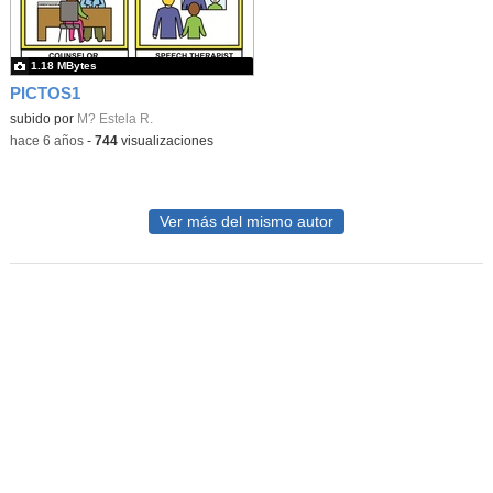
1.18 MBytes
PICTOS1
subido por
M? Estela R.
-
hace 6 años
-
744
visualizaciones
Ver más del mismo autor