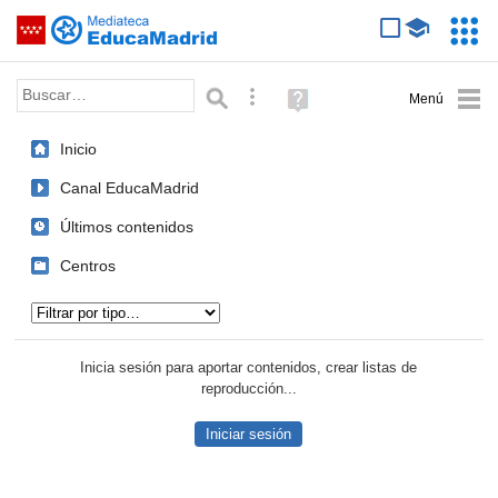
Mediateca de EducaMadrid
Saltar navegación
Servic
Educa
Palabra o frase:
Búsqueda avanzada
Ayuda
(en
ventana
Inicio
nueva)
Canal EducaMadrid
Últimos contenidos
Centros
Tipo de contenido:
Inicia sesión para aportar contenidos, crear listas de
reproducción...
Iniciar sesión