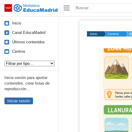
Mediateca de EducaMadrid
Saltar navegación
Palabra o frase:
Inicio
Canal EducaMadrid
Inicio
Centros
I
Últimos contenidos
Centros
Tipo de contenido:
Inicia sesión para aportar
contenidos, crear listas de
reproducción...
Iniciar sesión