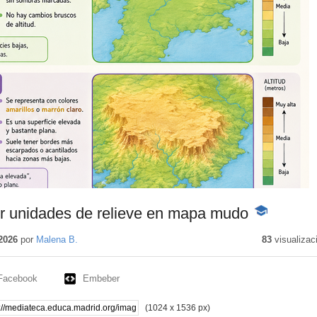
 unidades de relieve en mapa mudo
-
Contenido
educativo
2026
por
Malena B.
83
visualizac
Facebook
Embeber
(1024 x 1536 px)