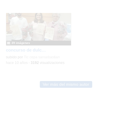
39 imágenes
concurso de dulces turno de mañana 2016
subido por
Tic cepa sansebastian
-
hace 10 años
-
3192
visualizaciones
Ver más del mismo autor