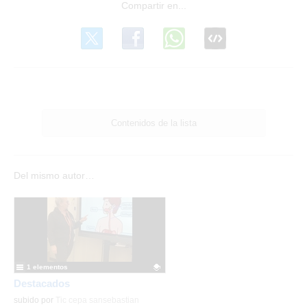
Contenidos de la lista
Del mismo autor…
1 elementos
Destacados
Contenido educativo.
subido por
Tic cepa sansebastian