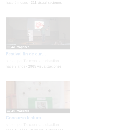
-
hace 9 meses
-
211
visualizaciones
43 imágenes
Festival fin de curso 2016/2017
subido por
Tic cepa sansebastian
-
hace 9 años
-
2965
visualizaciones
24 imágenes
Concurso lectura en voz alta 2017
subido por
Tic cepa sansebastian