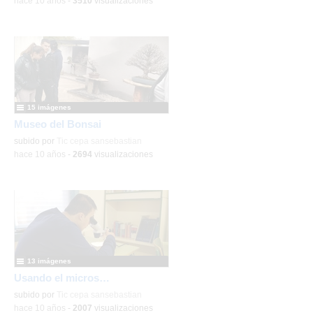
-
hace 10 años
-
3510
visualizaciones
15 imágenes
Museo del Bonsai
subido por
Tic cepa sansebastian
-
hace 10 años
-
2694
visualizaciones
13 imágenes
Usando el microscopio
subido por
Tic cepa sansebastian
-
hace 10 años
-
2007
visualizaciones