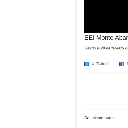
EEI Monte Aba
Subido el
20 de febrero d
X (Twitter)
Del mismo autor…