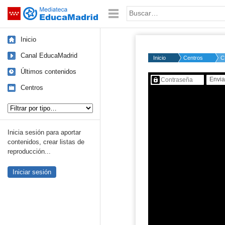
Mediateca de EducaMadrid
Saltar navegación
Palabra o frase:
Inicio
Canal EducaMadrid
Inicio
Centros
C
Últimos contenidos
Contenido protegido…
Centros
Tipo de contenido:
Inicia sesión para aportar
contenidos, crear listas de
reproducción...
Iniciar sesión