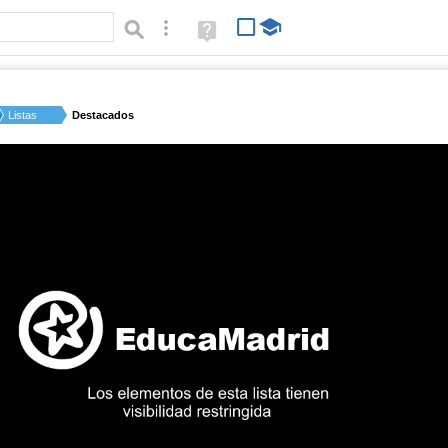
Búsqueda avanzada
Ayuda
(en
ventana
nueva)
Listas
Destacados