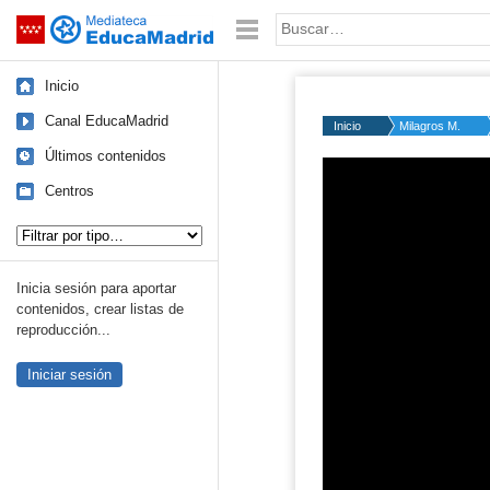
Mediateca de EducaMadrid
Saltar navegación
Palabra o frase:
Inicio
Canal EducaMadrid
Inicio
Milagros M.
Últimos contenidos
Centros
Tipo de contenido:
Inicia sesión para aportar
contenidos, crear listas de
reproducción...
Iniciar sesión