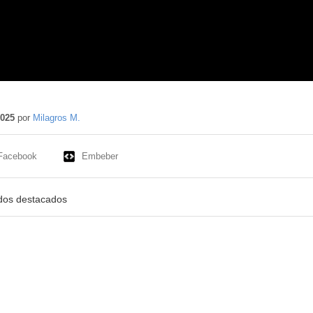
2025
por
Milagros M.
Facebook
Embeber
idos destacados