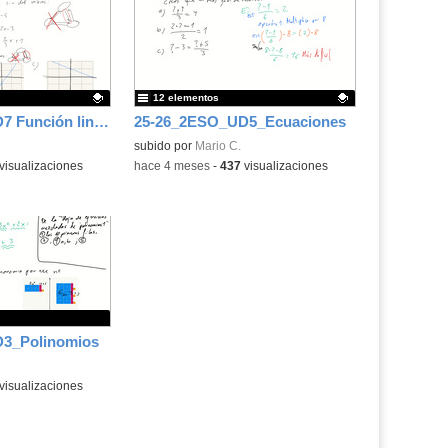
3ESO_UD2_11_Simplificación
de radicales con la
fiesta_Sumas y restas de
radicales
12 elementos
3ESO_UD2_12_Producto de
25-26_3ESO_UD7 Función lineal y cuadrática
25-26_2ESO_UD5_Ecuaciones
radicales
.
Contenido educativo.
subido por
Mario C.
visualizaciones
-
hace 4 meses
-
437
visualizaciones
3ESO_UD2_13_Ejercicios de
producto de radicales
3_Polinomios
visualizaciones