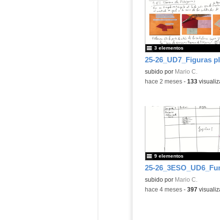
3 elementos
25-26_UD7_Figuras p
Contenido educativo.
subido por
Mario C.
-
hace 2 meses
-
133
visualiz
9 elementos
Contenido educativo.
subido por
Mario C.
-
hace 4 meses
-
397
visualiz