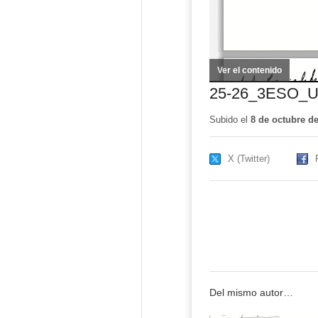
Ver el contenido
(ventana
nueva)
25-26_3ESO_UD
Subido el
8 de octubre d
X (Twitter)
Del mismo autor…