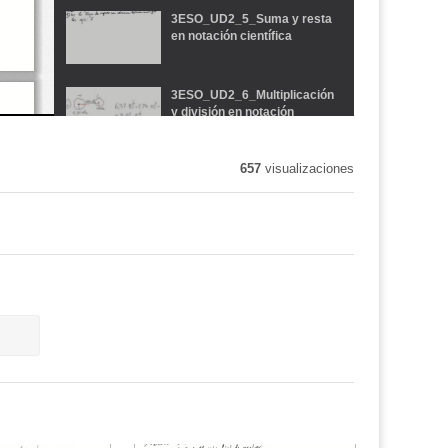
3ESO_UD2_5_Suma y resta
en notación científica
3ESO_UD2_6_Multiplicación
y división en notación
científica
657
visualizaciones
3ESO_UD2_7_Problemas de
notación científica_Concepto
de raíz cuadrada
3ESO_UD2_8_Concepto de
radical_Radicales como
potencias
3ESO_UD2_9_Operaciones
combinadas con radicales
3ESO_UD2_10_Radicales
equivalentes y simplificación
de radicales con el TDE