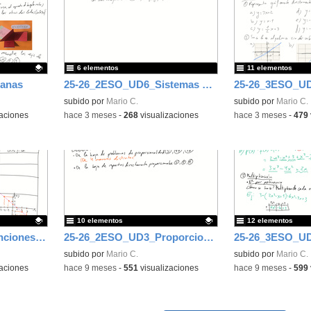
6 elementos
11 elementos
lanas
25-26_2ESO_UD6_Sistemas de ecuaciones
subido por
Mario C.
Contenido educativo
subido por
Mario C.
aciones
-
hace 3 meses
-
268
visualizaciones
-
hace 3 meses
-
479
10 elementos
12 elementos
25-26_3ESO_UD6_Funciones y gráficas
25-26_2ESO_UD3_Proporcionalidad y porcentajes
25-26_3ESO_UD
Contenido educativo.
subido por
Mario C.
subido por
Mario C.
aciones
-
hace 9 meses
-
551
visualizaciones
-
hace 9 meses
-
599