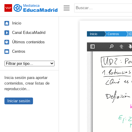
Mediateca de EducaMadrid
Saltar navegación
Palabra o frase:
Inicio
Canal EducaMadrid
Inicio
Centros
C
Últimos contenidos
Centros
Tipo de contenido:
Inicia sesión para aportar
contenidos, crear listas de
reproducción...
Iniciar sesión