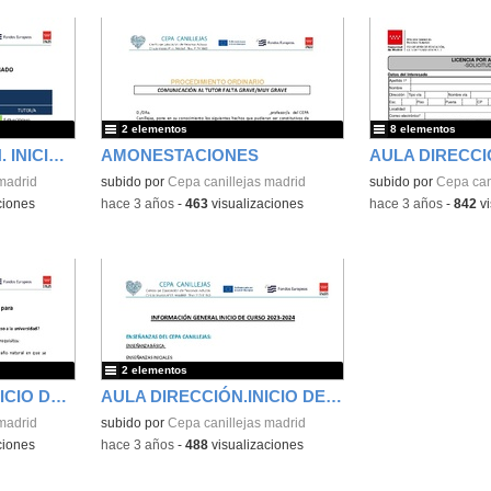
2 elementos
8 elementos
AULA DE DIRECCIÓN. INICIO DE CURSO. PRESENTACIÓN ORIENTACIÓN
AMONESTACIONES
madrid
subido por
Cepa canillejas madrid
subido por
Cepa can
ciones
-
hace 3 años
-
463
visualizaciones
-
hace 3 años
-
842
vi
2 elementos
AULA DIRECCIÓN. INICIO DE CURSO. ENSEÑANZAS
AULA DIRECCIÓN.INICIO DE CURSO.INFO PROFES
madrid
subido por
Cepa canillejas madrid
ciones
-
hace 3 años
-
488
visualizaciones