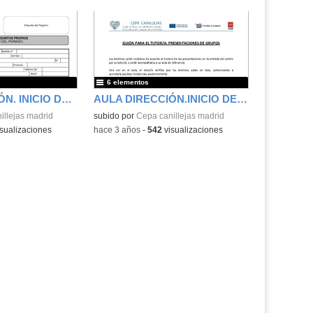
6 elementos
AULA DIRECCIÓN. INICIO DE CURSO.PERMISOS Y LICENCIAS
AULA DIRECCIÓN.INICIO DE CURSO.PRESENTACIÓN GRUPOS
illejas madrid
subido por
Cepa canillejas madrid
sualizaciones
-
hace 3 años
-
542
visualizaciones