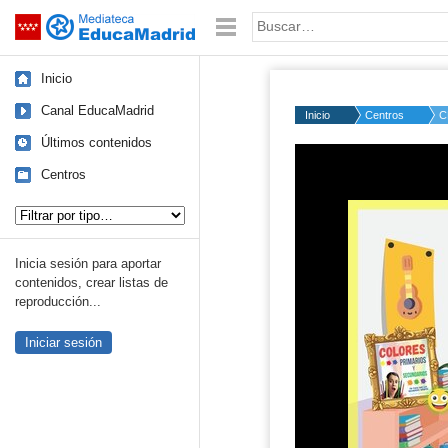
Mediateca de EducaMadrid
Saltar navegación
Palabra o frase:
Inicio
Canal EducaMadrid
Inicio
Centros
C
Últimos contenidos
Centros
Tipo de contenido:
Inicia sesión para aportar
contenidos, crear listas de
reproducción...
Iniciar sesión