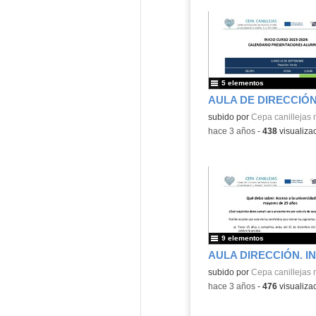
5 elementos
subido por
Cepa canillejas 
-
hace 3 años
-
438
visualiza
9 elementos
subido por
Cepa canillejas 
-
hace 3 años
-
476
visualiza