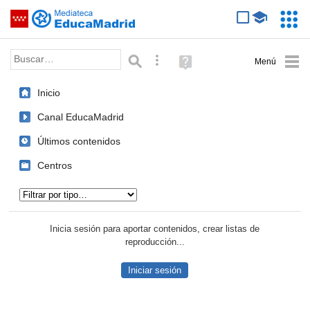
Mediateca de EducaMadrid
Saltar navegación
Servic
Educa
Palabra o frase:
Búsqueda avanzada
Ayuda
(en
ventana
Inicio
nueva)
Canal EducaMadrid
Últimos contenidos
Centros
Tipo de contenido:
Inicia sesión para aportar contenidos, crear listas de
reproducción...
Iniciar sesión