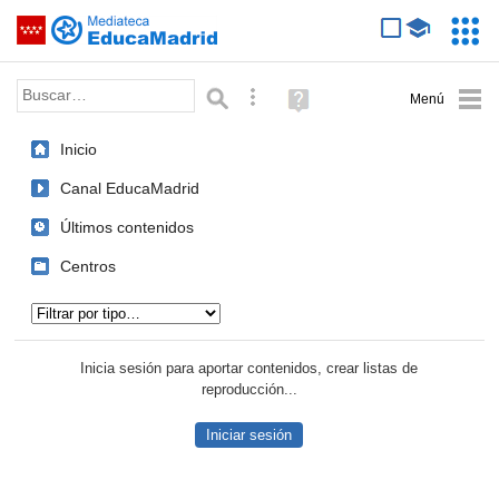
Mediateca de EducaMadrid
Saltar navegación
Servic
Educa
Palabra o frase:
Búsqueda avanzada
Ayuda
(en
ventana
Inicio
nueva)
Canal EducaMadrid
Últimos contenidos
Centros
Tipo de contenido:
Inicia sesión para aportar contenidos, crear listas de
reproducción...
Iniciar sesión