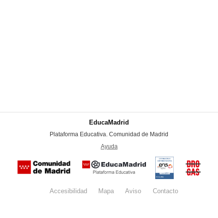
EducaMadrid
-
Plataforma Educativa. Comunidad de Madrid
-
Ayuda
(en ventana nueva)
Certificación
Buzón
de
anónim
conformidad
del Pla
con el
Regiona
Esquema
contra l
Nacional de
Accesibilidad
Mapa
web
Aviso
legal
Contacto
Drogas 
Seguridad
la
(categoría
Comunid
MEDIA). El
de Madr
documento
se abrirá en