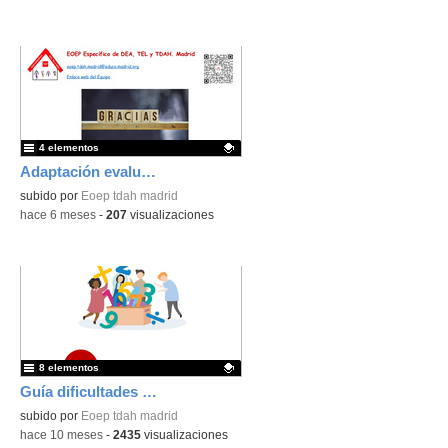
4 elementos
Adaptación evaluación
Contenido educativo.
subido por
Eoep tdah madrid
-
hace 6 meses
-
207
visualizaciones
8 elementos
Guía dificultades en el aprendizaje de las matemáticas (discalculia). Desarrollo para EP
Contenido educativo.
subido por
Eoep tdah madrid
-
hace 10 meses
-
2435
visualizaciones