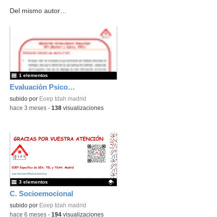
Del mismo autor…
1 elementos
Evaluación Psicopedagógica
subido por
Eoep tdah madrid
-
hace 3 meses
-
138
visualizaciones
3 elementos
C. Socioemocional
Contenido educativo.
subido por
Eoep tdah madrid
-
hace 6 meses
-
194
visualizaciones