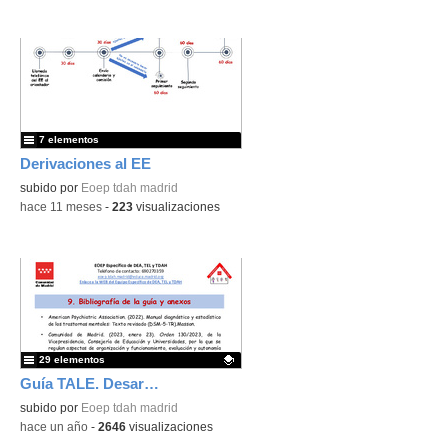
7 elementos
Derivaciones al EE
subido por
Eoep tdah madrid
-
hace 11 meses
-
223
visualizaciones
29 elementos
Guía TALE. Desarrollo para E. Primaria. Versión 1 (octubre 2025) - Contenido educativo
Contenido educativo.
subido por
Eoep tdah madrid
-
hace un año
-
2646
visualizaciones