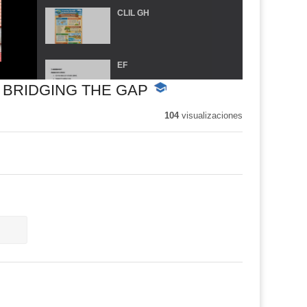
CLIL GH
EF
 BRIDGING THE GAP
-
Contenido
educativo
104
visualizaciones
EF 2
DANCE REVOLUTION
AL-ANDALUS, POLITICAL
DEVELOPMENT
PALOMA GRAND