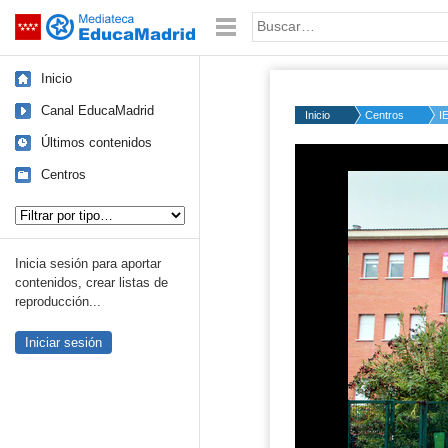
Mediateca de EducaMadrid
Saltar navegación
Palabra o frase:
Inicio
Canal EducaMadrid
Inicio
Centros
I
Últimos contenidos
Centros
Tipo de contenido:
Inicia sesión para aportar
contenidos, crear listas de
reproducción...
Iniciar sesión