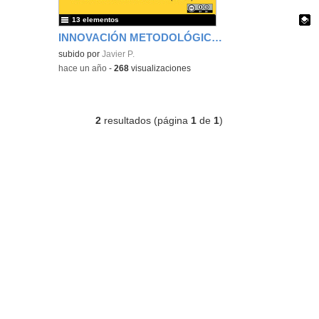
13 elementos
INNOVACIÓN METODOLÓGICA EN EL AULA CLIL IES SEVERO OCHOA
Contenido educativo.
subido por
Javier P.
-
hace un año
-
268
visualizaciones
2
resultados (página
1
de
1
)