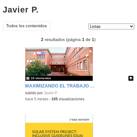
Javier P.
listas
Tipo de contenido:
Todos los contenidos
2
resultados (página
1
de
1
)
10 elementos
MAXIMIZANDO EL TRABAJO CON PROGRAMA BILINGÜE. BRIDGING THE GAP
Contenido educativo.
subido por
Javier P.
-
hace 5 meses
-
105
visualizaciones