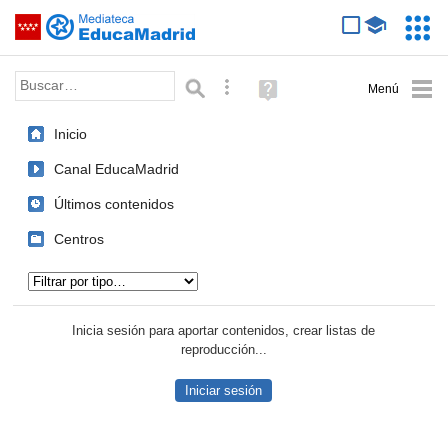
Mediateca de EducaMadrid
Saltar navegación
Servic
Educa
Palabra o frase:
Búsqueda avanzada
Ayuda
(en
ventana
Inicio
nueva)
Canal EducaMadrid
Últimos contenidos
Centros
Tipo de contenido:
Inicia sesión para aportar contenidos, crear listas de
reproducción...
Iniciar sesión