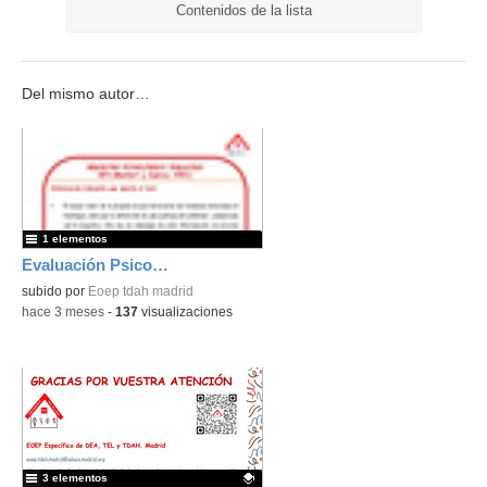
Contenidos de la lista
Del mismo autor…
1 elementos
Evaluación Psicopedagógica
subido por
Eoep tdah madrid
-
hace 3 meses
-
137
visualizaciones
3 elementos