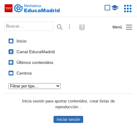
Mediateca de EducaMadrid
Saltar navegación
Servic
Educa
Palabra o frase:
Búsqueda avanzada
Ayuda
(en
ventana
Inicio
nueva)
Canal EducaMadrid
Últimos contenidos
Centros
Tipo de contenido:
Inicia sesión para aportar contenidos, crear listas de
reproducción...
Iniciar sesión