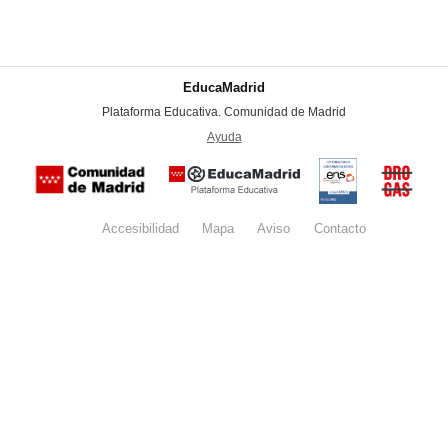
EducaMadrid
-
Plataforma Educativa. Comunidad de Madrid
-
Ayuda
(en ventana nueva)
Certificación
Buzón
de
anónim
conformidad
del Pla
con el
Regiona
Esquema
contra l
Nacional de
Accesibilidad
Mapa
web
Aviso
legal
Contacto
Drogas 
Seguridad
la
(categoría
Comunid
MEDIA). El
de Madr
documento
se abrirá en
ventana
nueva.