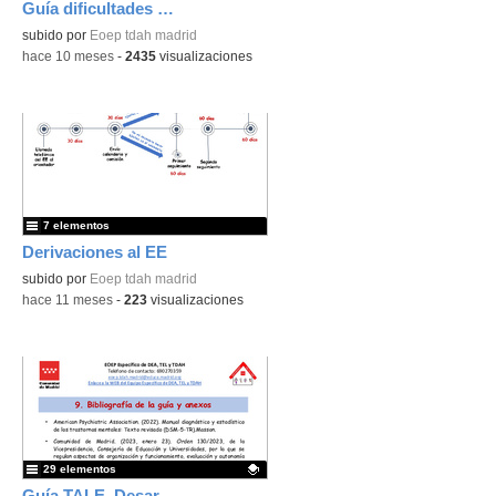
Guía dificultades en el aprendizaje de las matemáticas (discalculia). Desarrollo para EP
Contenido educativo.
subido por
Eoep tdah madrid
-
hace 10 meses
-
2435
visualizaciones
7 elementos
Derivaciones al EE
subido por
Eoep tdah madrid
-
hace 11 meses
-
223
visualizaciones
29 elementos
Guía TALE. Desarrollo para E. Primaria. Versión 1 (octubre 2025) - Contenido educativo