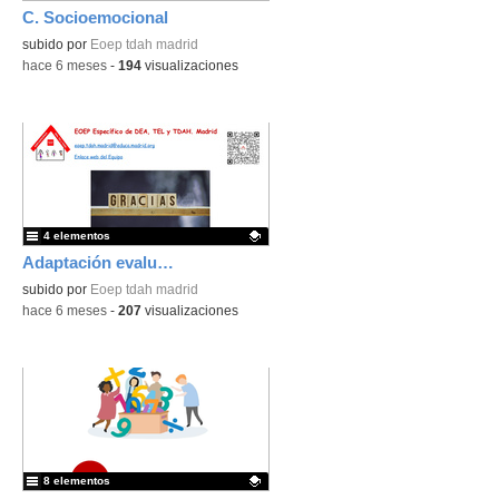
C. Socioemocional
Contenido educativo.
subido por
Eoep tdah madrid
-
hace 6 meses
-
194
visualizaciones
4 elementos
Adaptación evaluación
Contenido educativo.
subido por
Eoep tdah madrid
-
hace 6 meses
-
207
visualizaciones
8 elementos