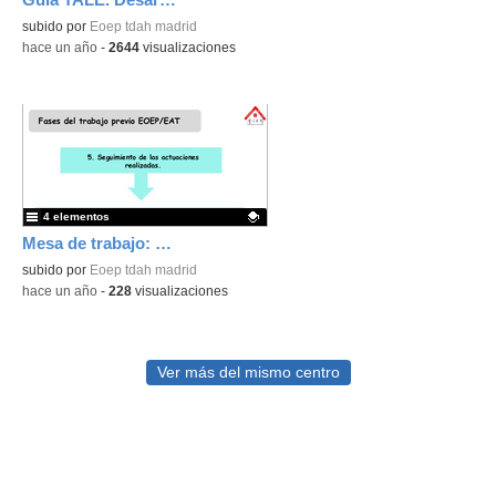
Contenido educativo.
subido por
Eoep tdah madrid
-
hace un año
-
2644
visualizaciones
4 elementos
Mesa de trabajo: BAP
Contenido educativo.
subido por
Eoep tdah madrid
-
hace un año
-
228
visualizaciones
Ver más del mismo centro