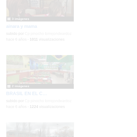
3 imágenes
ainara y mama
subido por
Cp pinocho torrejondeardoz
-
hace 6 años
-
1011
visualizaciones
2 imágenes
BRASIL EN EL COMEDOR
subido por
Cp pinocho torrejondeardoz
-
hace 6 años
-
1224
visualizaciones