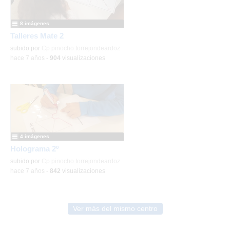
8 imágenes
Talleres Mate 2
subido por
Cp pinocho torrejondeardoz
-
hace 7 años
-
904
visualizaciones
4 imágenes
Holograma 2º
subido por
Cp pinocho torrejondeardoz
-
hace 7 años
-
842
visualizaciones
Ver más del mismo centro