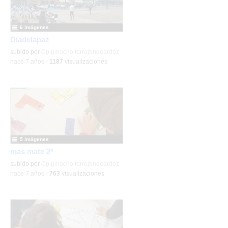
6 imágenes
Diadelapaz
subido por
Cp pinocho torrejondeardoz
-
hace 7 años
-
1187
visualizaciones
5 imágenes
mas mate 2º
subido por
Cp pinocho torrejondeardoz
-
hace 7 años
-
763
visualizaciones