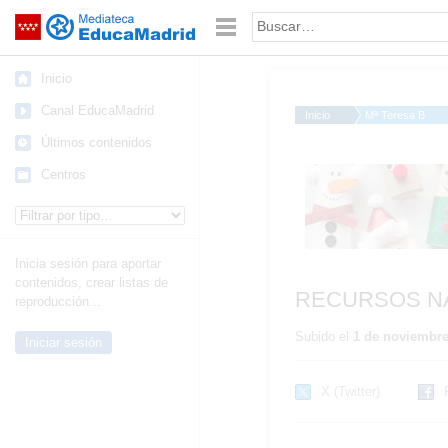
Mediateca de EducaMadrid
Saltar navegación
Palabra o frase:
Inicio
Canal EducaMadrid
Inicio
Mª Teresa B.
Últimos contenidos
Muñecos
Centros
Tipo de contenido:
Inicia sesión para aportar
contenidos, crear listas de
RECURSOS NA
reproducción...
Subido el
1 de noviembre
Iniciar sesión
X (Twitter)