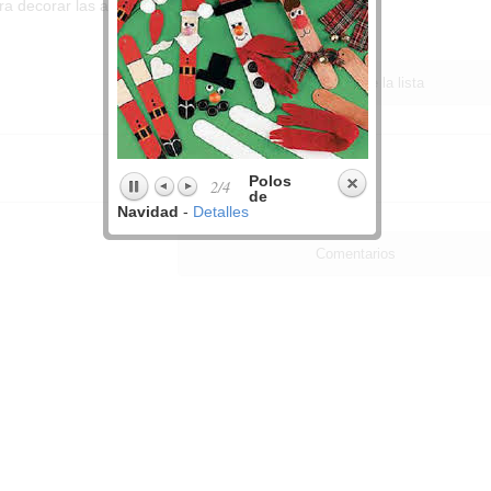
a decorar las aulas de Infantil en Navidad.
Contenidos de la lista
Polos
2/4
de
Navidad
-
Detalles
Comentarios