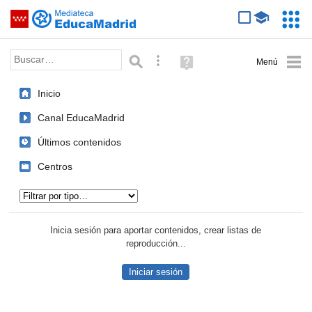
Mediateca de EducaMadrid
Saltar navegación
Servic
Educa
Palabra o frase:
Búsqueda avanzada
Ayuda
(en
ventana
Inicio
nueva)
Canal EducaMadrid
Últimos contenidos
Centros
Tipo de contenido:
Inicia sesión para aportar contenidos, crear listas de
reproducción...
Iniciar sesión