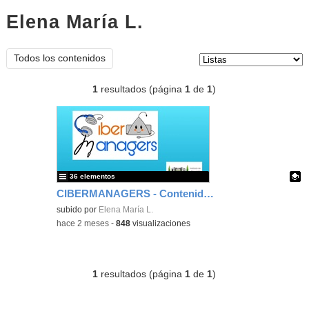
Elena María L.
listas
Tipo de contenido:
Todos los contenidos
1
resultados (página
1
de
1
)
36 elementos
CIBERMANAGERS - Contenido educativo
Contenido educativo.
subido por
Elena María L.
-
hace 2 meses
-
848
visualizaciones
1
resultados (página
1
de
1
)