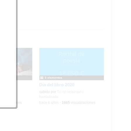
5 elementos
Día del libro 2020
elazquez
subido por
Tic cp velazquez
fuenlabrada
sualizaciones
-
hace 6 años
-
1665
visualizaciones