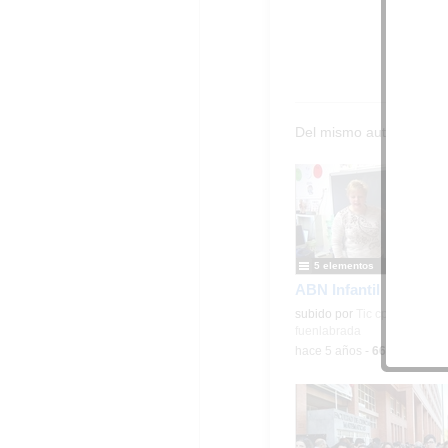
Del mismo autor…
5 elementos
ABN Infantil
Contenido educativo.
subido por
Tic cp velazquez
fuenlabrada
-
hace 5 años
-
663
visualiza