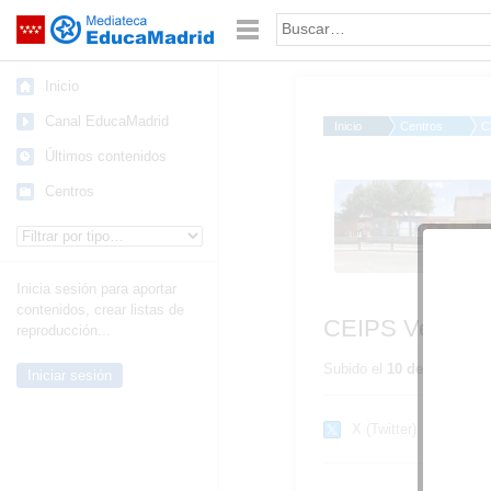
Mediateca de EducaMadrid
Saltar navegación
Palabra o frase:
Inicio
Canal EducaMadrid
Inicio
Centros
C
Últimos contenidos
CEIPS Velázquez 1
Centros
Tipo de contenido:
Inicia sesión para aportar
contenidos, crear listas de
CEIPS Velázqu
reproducción...
Subido el
10 de abril de 
Iniciar sesión
X (Twitter)