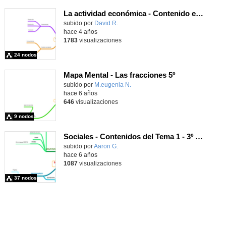
La actividad económica - Contenido educativo
Contenido educativo.
subido por
David R.
-
hace 4 años
1783
visualizaciones
24 nodos
Mapa Mental - Las fracciones 5º
Contenido educativo.
subido por
M.eugenia N.
-
hace 6 años
646
visualizaciones
9 nodos
Sociales - Contenidos del Tema 1 - 3º primaria (Inglés)
Contenido educativo.
subido por
Aaron G.
-
hace 6 años
1087
visualizaciones
37 nodos