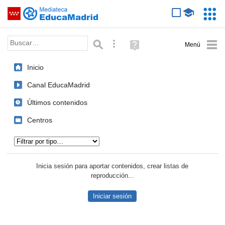
Mediateca de EducaMadrid
Saltar navegación
Servic
Educa
Palabra o frase:
Búsqueda avanzada
Ayuda
(en
ventana
Inicio
nueva)
Canal EducaMadrid
Últimos contenidos
Centros
Tipo de contenido:
Inicia sesión para aportar contenidos, crear listas de
reproducción...
Iniciar sesión