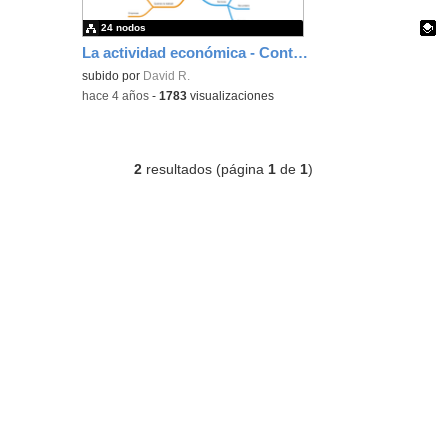
24 nodos
La actividad económica - Contenido educativo
Contenido educativo.
subido por
David R.
-
hace 4 años
-
1783
visualizaciones
2
resultados (página
1
de
1
)