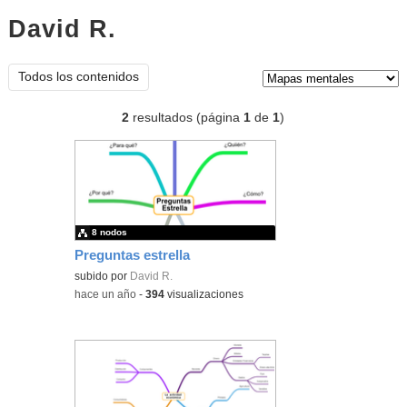
David R.
mapas mentales
Tipo de contenido:
Todos los contenidos
2
resultados (página
1
de
1
)
8 nodos
Preguntas estrella
subido por
David R.
-
hace un año
-
394
visualizaciones