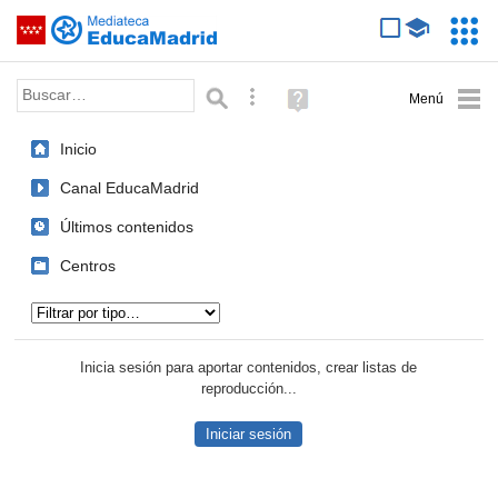
Mediateca de EducaMadrid
Saltar navegación
Servic
Educa
Palabra o frase:
Búsqueda avanzada
Ayuda
(en
ventana
Inicio
nueva)
Canal EducaMadrid
Últimos contenidos
Centros
Tipo de contenido:
Inicia sesión para aportar contenidos, crear listas de
reproducción...
Iniciar sesión